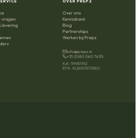
ERVICE
OVER PREPZ
ce
Over ons
e vragen
Kennisbank
 levering
Blog
n
Partnerships
nemen
Werken bij Prepz
ders
info@prepz.nl
+31 (0)85 060 7635
KvK: 99987392
BTW: NL869215735B01