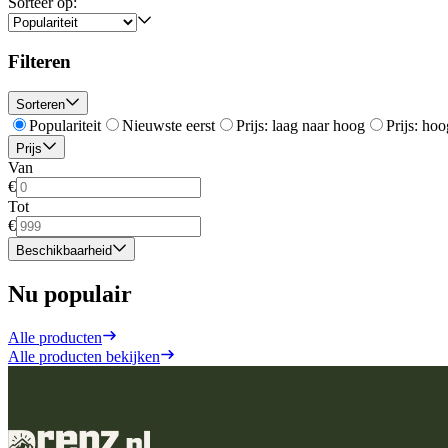
Sorteer op:
Filteren
Sorteren
Populariteit
Nieuwste eerst
Prijs: laag naar hoog
Prijs: hoo
Prijs
Van
€
Tot
€
Beschikbaarheid
Nu populair
Alle producten
Alle producten bekijken