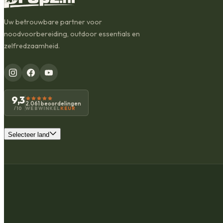
Uw betrouwbare partner voor
noodvoorbereiding, outdoor essentials en
zelfredzaamheid.
9,3
2.061 beoordelingen
WEBWINKEL
KEUR
/10
Selecteer land