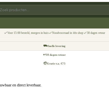
Voor 15:00 besteld, morgen in huis
Noodvoorraad in één shop
30 dagen retour
⛟
Snelle levering
↩
30 dagen retour
📦
Gratis v.a. €75
uwbaar en direct leverbaar.