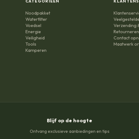
CATEGORIEËN
KLANTENS
Noodpakket
Klantenservi
Waterfilter
Veelgesteld
Voedsel
Verzending &
Energie
Retournere
Veiligheid
Contact op
Tools
Maatwerk or
Kamperen
Blijf op de hoogte
Ontvang exclusieve aanbiedingen en tips