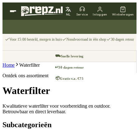
NL
Service
Inloggen
Winkelwagen
Voor 15:00 besteld, morgen in huis
Noodvoorraad in één shop
30 dagen retour
⛟
Snelle levering
Home
Waterfilter
↩
30 dagen retour
Ontdek ons assortiment
📦
Gratis v.a. €75
Waterfilter
Kwalitatieve waterfilter voor voorbereiding en outdoor.
Betrouwbaar en direct leverbaar.
Subcategorieën