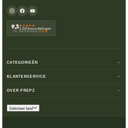
9,3
2.061 beoordelingen
WEBWINKEL
KEUR
/10
CATEGORIEËN
KLANTENSERVICE
OVER PREPZ
Selecteer land