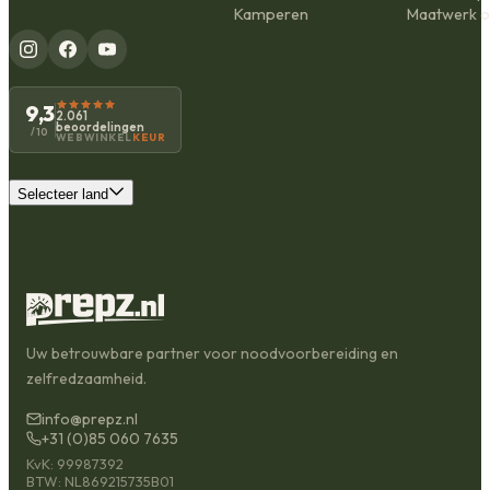
Kamperen
Maatwerk o
9,3
2.061
beoordelingen
/10
WEBWINKEL
KEUR
Selecteer land
Uw betrouwbare partner voor noodvoorbereiding en
zelfredzaamheid.
info@prepz.nl
+31 (0)85 060 7635
KvK: 99987392
BTW: NL869215735B01