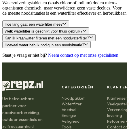
Waterzuiveringstabletten (zoals chloor of jodium) doden micro-
organismen chemisch, maar verwijderen geen vaste deeltjes. Voor
de meeste noodsituaties is een waterfilter effectiever en herbruikbaar.
Hoe lang gaat een waterfilter mee?
Welk waterfilter is geschikt voor thuis gebruik?
Kan ik kraanwater filteren met een noodwaterfilter?
Hoeveel water heb ik nodig in een noodsituatie?
Staat je vraag er niet bij?
Neem contact op met onze specialisten
CATEGORIEËN
KLANTEN
Noodpakket
Klantenserv
Uw betrouwbare
Waterfilter
Veelgestel
partner voor
Voedsel
Verzending
noodvoorbereiding,
Energie
levering
outdoor essentials en
Veiligheid
Retournere
zelfredzaamheid.
Tools
Contact o