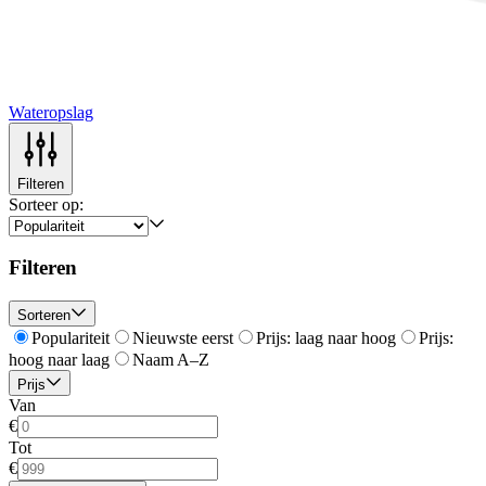
Wateropslag
Filteren
Sorteer op:
Filteren
Sorteren
Populariteit
Nieuwste eerst
Prijs: laag naar hoog
Prijs:
hoog naar laag
Naam A–Z
Prijs
Van
€
Tot
€