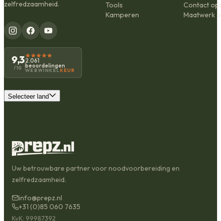
zelfredzaamheid.
Tools
Contact o
Kamperen
Maatwerk o
9,3
2.061
beoordelingen
/10
WEBWINKEL
KEUR
Selecteer land
Uw betrouwbare partner voor noodvoorbereiding en
zelfredzaamheid.
info@prepz.nl
+31 (0)85 060 7635
KvK: 99987392