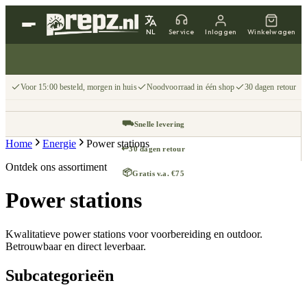
NL
Service
Inloggen
Winkelwagen
Voor 15:00 besteld, morgen in huis
Noodvoorraad in één shop
30 dagen retour
⛟
Snelle levering
Home
Energie
Power stations
↩
30 dagen retour
Ontdek ons assortiment
📦
Gratis v.a. €75
Power stations
Kwalitatieve power stations voor voorbereiding en outdoor.
Betrouwbaar en direct leverbaar.
Subcategorieën