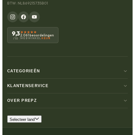
BTW: NL869215735B01
9,3
2.061 beoordelingen
WEBWINKEL
KEUR
/10
CATEGORIEËN
KLANTENSERVICE
OVER PREPZ
Selecteer land