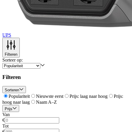
UPS
Filteren
Sorteer op:
Filteren
Sorteren
Populariteit
Nieuwste eerst
Prijs: laag naar hoog
Prijs:
hoog naar laag
Naam A–Z
Prijs
Van
€
Tot
€