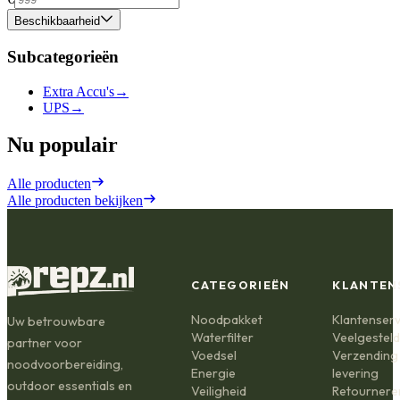
Beschikbaarheid
Subcategorieën
Extra Accu's
→
UPS
→
Nu populair
Alle producten
Alle producten bekijken
CATEGORIEËN
KLANTEN
Noodpakket
Klantenserv
Uw betrouwbare
Waterfilter
Veelgestel
partner voor
Voedsel
Verzending
noodvoorbereiding,
Energie
levering
outdoor essentials en
Veiligheid
Retournere