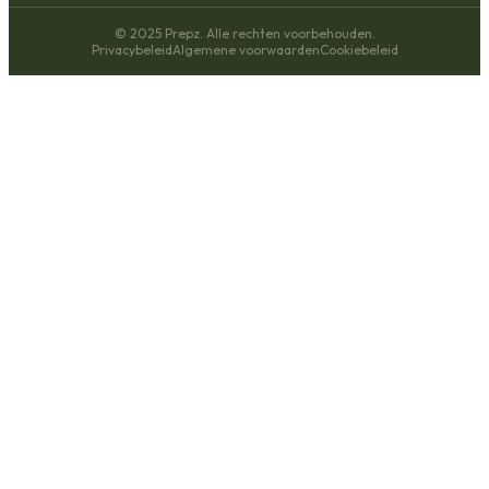
© 2025 Prepz. Alle rechten voorbehouden.
Privacybeleid
Algemene voorwaarden
Cookiebeleid