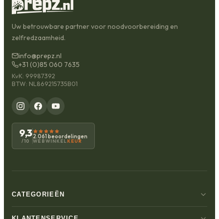
Uw betrouwbare partner voor noodvoorbereiding en
zelfredzaamheid.
info@prepz.nl
+31 (0)85 060 7635
KvK: 99987392
BTW: NL869215735B01
9,3
2.061 beoordelingen
WEBWINKEL
KEUR
/10
CATEGORIEËN
KLANTENSERVICE