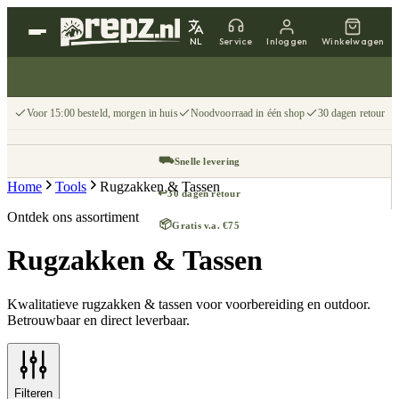
NL
Service
Inloggen
Winkelwagen
Voor 15:00 besteld, morgen in huis
Noodvoorraad in één shop
30 dagen retour
⛟
Snelle levering
Home
Tools
Rugzakken & Tassen
↩
30 dagen retour
Ontdek ons assortiment
📦
Gratis v.a. €75
Rugzakken & Tassen
Kwalitatieve rugzakken & tassen voor voorbereiding en outdoor.
Betrouwbaar en direct leverbaar.
Filteren