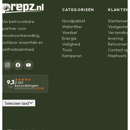
CATEGORIEËN
KLANTEN
Noodpakket
Klantenserv
Uw betrouwbare
Waterfilter
Veelgestel
partner voor
Voedsel
Verzending
noodvoorbereiding,
Energie
levering
outdoor essentials en
Veiligheid
Retournere
zelfredzaamheid.
Tools
Contact o
Kamperen
Maatwerk o
9,3
2.061
beoordelingen
/10
WEBWINKEL
KEUR
Selecteer land