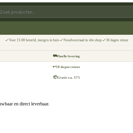
Voor 15:00 besteld, morgen in huis
Noodvoorraad in één shop
30 dagen retour
⛟
Snelle levering
↩
30 dagen retour
📦
Gratis v.a. €75
wbaar en direct leverbaar.