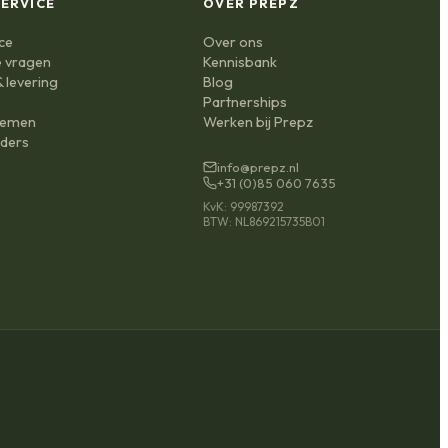
ERVICE
OVER PREPZ
ce
Over ons
e vragen
Kennisbank
 levering
Blog
n
Partnerships
nemen
Werken bij Prepz
ders
info@prepz.nl
+31 (0)85 060 7635
KvK: 99987392
BTW: NL869215735B01