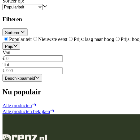
Sorteer op:
Filteren
Sorteren
Populariteit
Nieuwste eerst
Prijs: laag naar hoog
Prijs: hoo
Prijs
Van
€
Tot
€
Beschikbaarheid
Nu populair
Alle producten
Alle producten bekijken