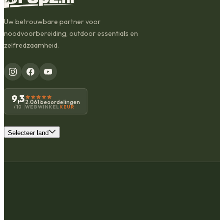
Uw betrouwbare partner voor
noodvoorbereiding, outdoor essentials en
zelfredzaamheid.
9,3
2.061 beoordelingen
WEBWINKEL
KEUR
/10
Selecteer land