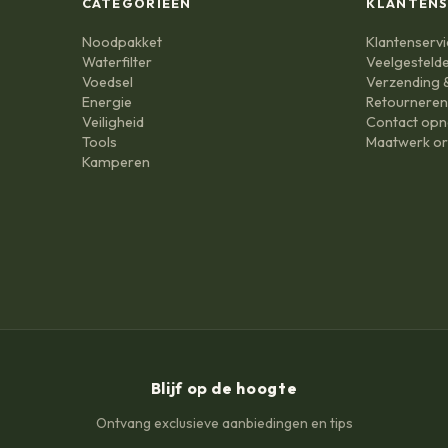
CATEGORIEËN
KLANTENS
Noodpakket
Klantenservi
Waterfilter
Veelgesteld
Voedsel
Verzending &
Energie
Retournere
Veiligheid
Contact op
Tools
Maatwerk or
Kamperen
Blijf op de hoogte
Ontvang exclusieve aanbiedingen en tips