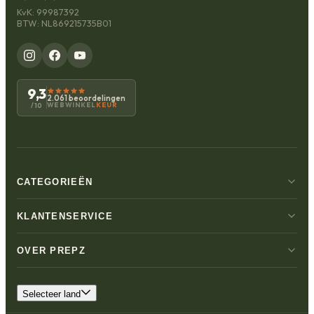
KvK: 99987392
BTW: NL869215735B01
9,3
2.061 beoordelingen
WEBWINKEL
KEUR
/10
CATEGORIEËN
KLANTENSERVICE
OVER PREPZ
Selecteer land