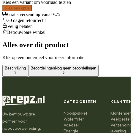
Kies een variant om voorraad te zien
Kies een optie
Gratis verzending vanaf €75
30 dagen retourrecht
Veilig betalen
Betrouwbare winkel
Alles over dit product
Klik op een onderdeel voor meer informatie
Beschrijving
Beoordelingen
Nog geen beoordelingen
CATEGORIEËN
KLANTEN
Noodpakket
Klantenserv
Uw betrouwbare
Waterfilter
Veelgestel
partner voor
Voedsel
Verzending
noodvoorbereiding,
Energie
levering