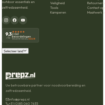
outdoor essentials en
Veiligheid
Retournere
zelfredzaamheid.
Tools
Contact o
Kamperen
Maatwerk o
9,3
2.061
beoordelingen
/10
WEBWINKEL
KEUR
Selecteer land
Uw betrouwbare partner voor noodvoorbereiding en
zelfredzaamheid.
info@prepz.nl
+31 (0)85 060 7635