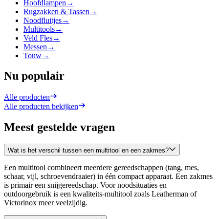
Hoofdlampen
→
Rugzakken & Tassen
→
Noodfluitjes
→
Multitools
→
Veld Fles
→
Messen
→
Touw
→
Nu populair
Alle producten
Alle producten bekijken
Meest gestelde vragen
Wat is het verschil tussen een multitool en een zakmes?
Een multitool combineert meerdere gereedschappen (tang, mes,
schaar, vijl, schroevendraaier) in één compact apparaat. Een zakmes
is primair een snijgereedschap. Voor noodsituaties en
outdoorgebruik is een kwaliteits-multitool zoals Leatherman of
Victorinox meer veelzijdig.