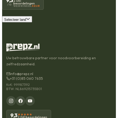
9,3
2.061
beoordelingen
/10
WEBWINKEL
KEUR
Selecteer land
Uw betrouwbare partner voor noodvoorbereiding en
zelfredzaamheid.
info@prepz.nl
+31 (0)85 060 7635
KvK: 99987392
BTW: NL869215735B01
9,3
2.061 beoordelingen