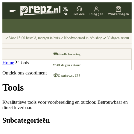
NL
Service
Inloggen
Winkelwagen
Voor 15:00 besteld, morgen in huis
Noodvoorraad in één shop
30 dagen retour
⛟
Snelle levering
Home
Tools
↩
30 dagen retour
Ontdek ons assortiment
📦
Gratis v.a. €75
Tools
Kwalitatieve tools voor voorbereiding en outdoor. Betrouwbaar en
direct leverbaar.
Subcategorieën