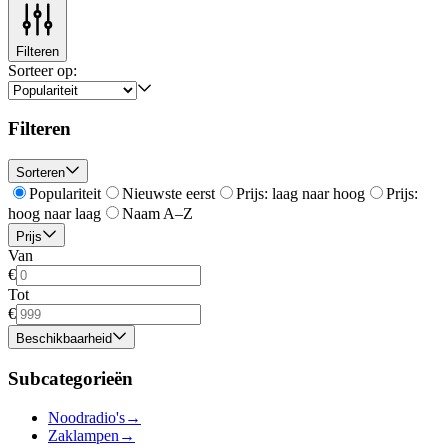
Filteren
Sorteer op:
Filteren
Sorteren
Populariteit
Nieuwste eerst
Prijs: laag naar hoog
Prijs:
hoog naar laag
Naam A–Z
Prijs
Van
€
Tot
€
Beschikbaarheid
Subcategorieën
Noodradio's
→
Zaklampen
→