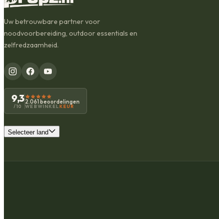
Uw betrouwbare partner voor
noodvoorbereiding, outdoor essentials en
zelfredzaamheid.
9,3
2.061 beoordelingen
WEBWINKEL
KEUR
/10
Selecteer land