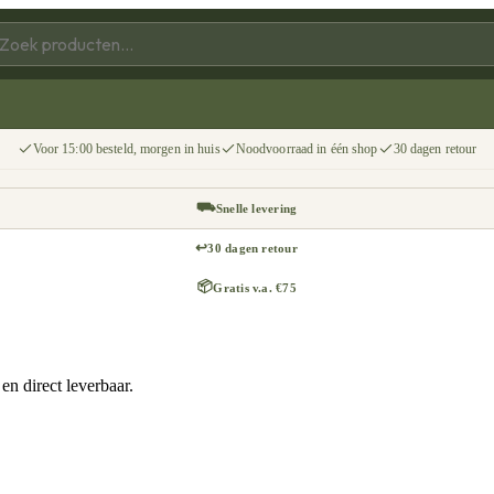
Voor 15:00 besteld, morgen in huis
Noodvoorraad in één shop
30 dagen retour
⛟
Snelle levering
↩
30 dagen retour
📦
Gratis v.a. €75
n direct leverbaar.