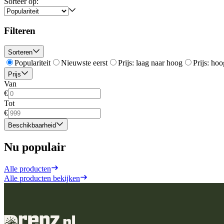
Sorteer op:
Filteren
Sorteren
Populariteit
Nieuwste eerst
Prijs: laag naar hoog
Prijs: hoo
Prijs
Van
€
Tot
€
Beschikbaarheid
Nu populair
Alle producten
Alle producten bekijken