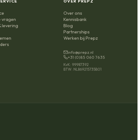
ERVICE
OVER PREPZ
ce
Over ons
e vragen
Kennisbank
 levering
Blog
n
Partnerships
nemen
Werken bij Prepz
ders
info@prepz.nl
+31 (0)85 060 7635
KvK: 99987392
BTW: NL869215735B01