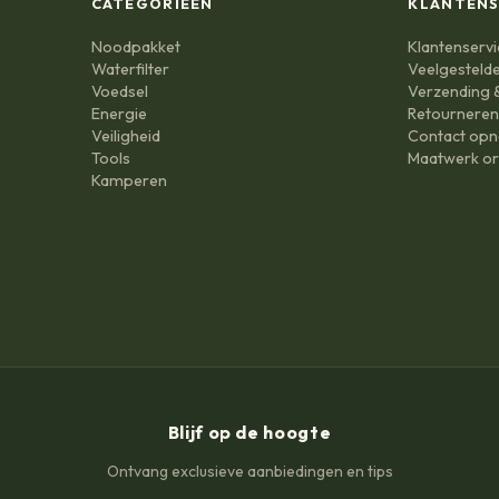
CATEGORIEËN
KLANTENS
Noodpakket
Klantenservi
Waterfilter
Veelgesteld
Voedsel
Verzending &
Energie
Retournere
Veiligheid
Contact op
Tools
Maatwerk or
Kamperen
Blijf op de hoogte
Ontvang exclusieve aanbiedingen en tips