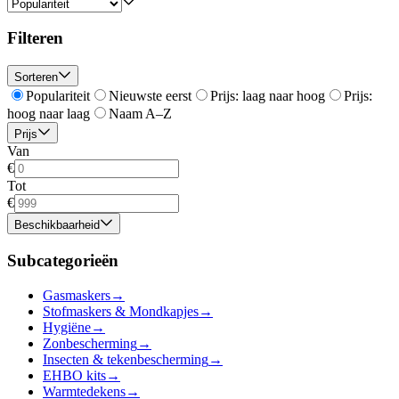
Filteren
Sorteren
Populariteit
Nieuwste eerst
Prijs: laag naar hoog
Prijs:
hoog naar laag
Naam A–Z
Prijs
Van
€
Tot
€
Beschikbaarheid
Subcategorieën
Gasmaskers
→
Stofmaskers & Mondkapjes
→
Hygiëne
→
Zonbescherming
→
Insecten & tekenbescherming
→
EHBO kits
→
Warmtedekens
→