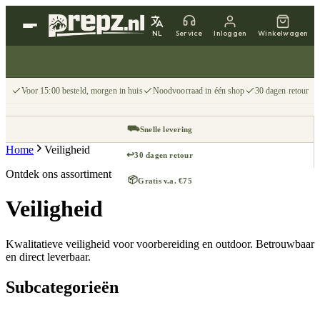
NL
Service
Inloggen
Winkelwagen
Voor 15:00 besteld, morgen in huis
Noodvoorraad in één shop
30 dagen retour
⛟
Snelle levering
Home
Veiligheid
↩
30 dagen retour
Ontdek ons assortiment
📦
Gratis v.a. €75
Veiligheid
Kwalitatieve veiligheid voor voorbereiding en outdoor. Betrouwbaar
en direct leverbaar.
Subcategorieën