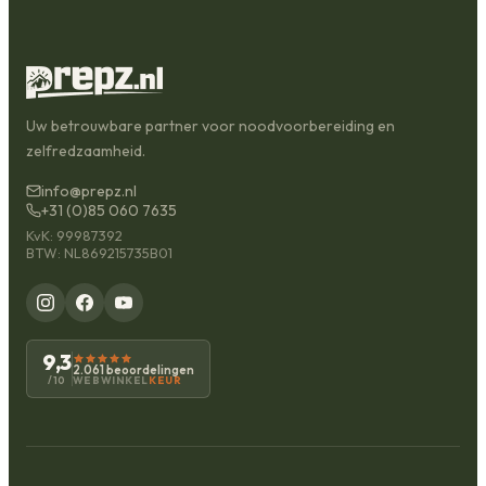
Uw betrouwbare partner voor noodvoorbereiding en
zelfredzaamheid.
info@prepz.nl
+31 (0)85 060 7635
KvK: 99987392
BTW: NL869215735B01
9,3
2.061 beoordelingen
WEBWINKEL
KEUR
/10