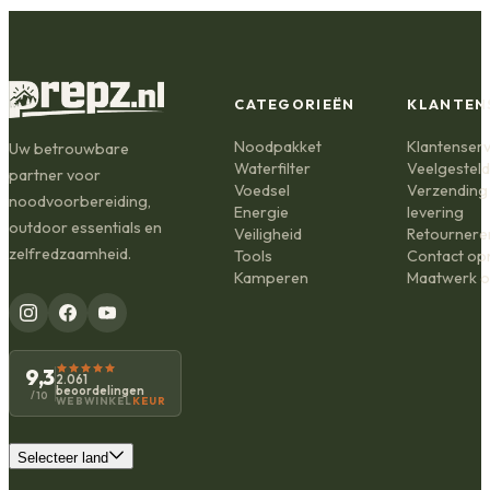
CATEGORIEËN
KLANTEN
Noodpakket
Klantenserv
Uw betrouwbare
Waterfilter
Veelgestel
partner voor
Voedsel
Verzending
noodvoorbereiding,
Energie
levering
outdoor essentials en
Veiligheid
Retournere
zelfredzaamheid.
Tools
Contact o
Kamperen
Maatwerk o
9,3
2.061
beoordelingen
/10
WEBWINKEL
KEUR
Selecteer land