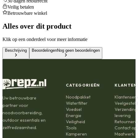
30 dagen retourrecht
Veilig betalen
Betrouwbare winkel
Alles over dit product
Klik op een onderdeel voor meer informatie
Beschrijving
Beoordelingen
Nog geen beoordelingen
CATEGORIEËN
KLANTEN
Noodpakket
Klantenserv
Uw betrouwbare
Waterfilter
Veelgestel
partner voor
Voedsel
Verzending
noodvoorbereiding,
Energie
levering
outdoor essentials en
Veiligheid
Retournere
zelfredzaamheid.
Tools
Contact o
Kamperen
Maatwerk o