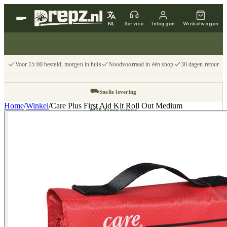
NL
Service
Inloggen
Winkelwagen
Voor 15:00 besteld, morgen in huis
Noodvoorraad in één shop
30 dagen retour
⛟
Snelle levering
Home
/
Winkel
/
Care Plus First Aid Kit Roll Out Medium
↩
30 dagen retour
📦
Gratis v.a. €75