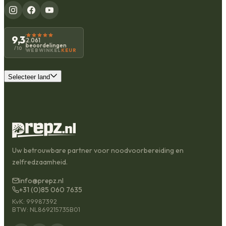
9,3
2.061
beoordelingen
/10
WEBWINKEL
KEUR
Selecteer land
Uw betrouwbare partner voor noodvoorbereiding en
zelfredzaamheid.
info@prepz.nl
+31 (0)85 060 7635
KvK: 99987392
BTW: NL869215735B01