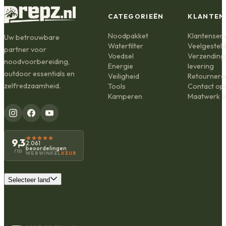
CATEGORIEËN
KLANTEN
Noodpakket
Klantenserv
Uw betrouwbare
Waterfilter
Veelgestel
partner voor
Voedsel
Verzending
noodvoorbereiding,
Energie
levering
outdoor essentials en
Veiligheid
Retournere
zelfredzaamheid.
Tools
Contact o
Kamperen
Maatwerk o
9,3
2.061
beoordelingen
/10
WEBWINKEL
KEUR
Selecteer land