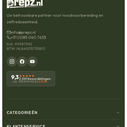
Uw betrouwbare partner voor noodvoorbereiding en
zelfredzaamheid.
info@prepz.nl
+31 (0)85 060 7635
KvK: 99987392
BTW: NL869215735B01
9,3
2.061 beoordelingen
WEBWINKEL
KEUR
/10
CATEGORIEËN
KLANTENSERVICE