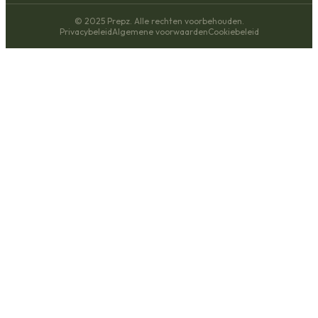
© 2025 Prepz. Alle rechten voorbehouden.
Privacybeleid
Algemene voorwaarden
Cookiebeleid