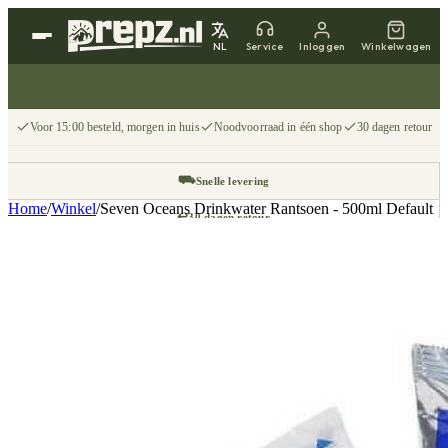
NL
Service
Inloggen
Winkelwagen
Voor 15:00 besteld, morgen in huis
Noodvoorraad in één shop
30 dagen retour
⛟
Snelle levering
Home
/
Winkel
/
Seven Oceans Drinkwater Rantsoen - 500ml Default
↩
30 dagen retour
📦
Gratis v.a. €75