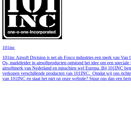
101inc
101inc Airsoft Division is net als Fosco industries een merk van Van 
Os, marktleider in airsoftproducten ontstond het idee om een speciale
airsoftmerk van Nederland en misschien wel Europa. Bij 101INC begrij
verkopen verschillende producten van 101INC. Omdat wij ons richten 
van 101INC en staat het niet op onze website? Stuur ons dan een beri