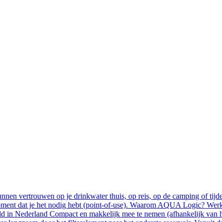
nnen vertrouwen op je drinkwater thuis, op reis, op de camping of tijde
ment dat je het nodig hebt (point-of-use). Waarom AQUA Logic? Werkt
kkeld in Nederland Compact en makkelijk mee te nemen (afhankelijk van