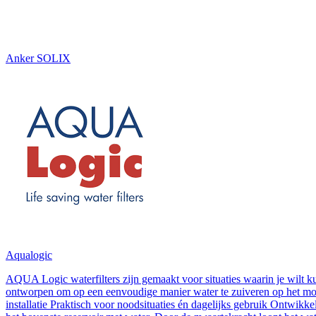
Anker SOLIX
Aqualogic
AQUA Logic waterfilters zijn gemaakt voor situaties waarin je wilt ku
ontworpen om op een eenvoudige manier water te zuiveren op het mo
installatie Praktisch voor noodsituaties én dagelijks gebruik Ontwi