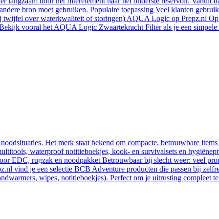
 langzaam door het filterelement naar het onderste reservoir. Vanuit daa
en andere bron moet gebruiken. Populaire toepassing Veel klanten gebr
bij twijfel over waterkwaliteit of storingen) AQUA Logic op Prepz.nl
ekijk vooral het AQUA Logic Zwaartekracht Filter als je een simpele 
 noodsituaties. Het merk staat bekend om compacte, betrouwbare items
s, multitools, waterproof notitieboekjes, kook- en survivalsets en hyg
l voor EDC, rugzak en noodpakket Betrouwbaar bij slecht weer: veel pro
.nl vind je een selectie BCB Adventure producten die passen bij zelfr
handwarmers, wipes, notitieboekjes). Perfect om je uitrusting compleet t