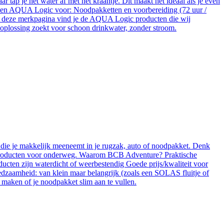
r tap je het water af met het kraantje. Dit maakt het ideaal als je even
uiken AQUA Logic voor: Noodpakketten en voorbereiding (72 uur /
 Op deze merkpagina vind je de AQUA Logic producten die wij
oplossing zoekt voor schoon drinkwater, zonder stroom.
 die je makkelijk meeneemt in je rugzak, auto of noodpakket. Denk
iëneproducten voor onderweg. Waarom BCB Adventure? Praktische
ducten zijn waterdicht of weerbestendig Goede prijs/kwaliteit voor
edzaamheid: van klein maar belangrijk (zoals een SOLAS fluitje of
e maken of je noodpakket slim aan te vullen.