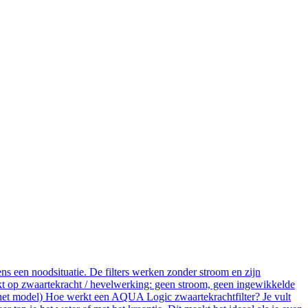
ns een noodsituatie. De filters werken zonder stroom en zijn
 op zwaartekracht / hevelwerking: geen stroom, geen ingewikkelde
 het model) Hoe werkt een AQUA Logic zwaartekrachtfilter? Je vult