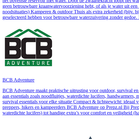
het bovenste reservoir met water. Door de zwaartekracht loopt het water
geen betrouwbare kraanwatervoorziening hebt, of als je water uit e
noodsituaties) Kamperen & outdoor Thuis als extra zekerheid (bijv. 
geselecteerd hebben voor betrouwbare waterzuivering zonder gedoe. B
BCB Adventure
BCB Adventure maakt praktische uitrusting voor outdoor, survival en
aan essentials zoals noodfluitjes, waterdichte lucifers, handwarmer
survival essentials voor elke situatie Compact & lichtgewicht: ideaa
preppers, hikers en kampeerders BCB Adventure op Prepz.nl Bij Prepz
waterdichte lucifers) tot handige extra’s voor comfort en veiligheid (