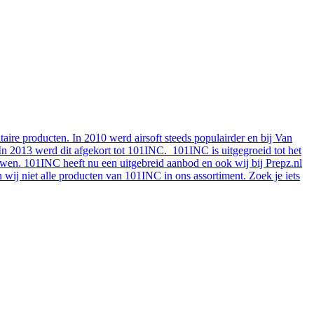
aire producten. In 2010 werd airsoft steeds populairder en bij Van
. In 2013 werd dit afgekort tot 101INC. 101INC is uitgegroeid tot het
uwen. 101INC heeft nu een uitgebreid aanbod en ook wij bij Prepz.nl
ij niet alle producten van 101INC in ons assortiment. Zoek je iets