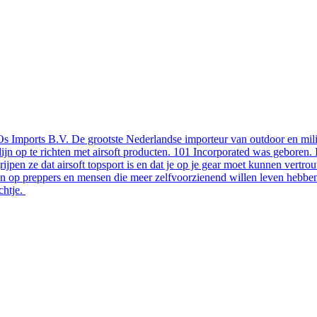
Os Imports B.V. De grootste Nederlandse importeur van outdoor en milit
 lijn op te richten met airsoft producten. 101 Incorporated was geboren
pen ze dat airsoft topsport is en dat je op je gear moet kunnen vertro
op preppers en mensen die meer zelfvoorzienend willen leven hebben w
chtje.