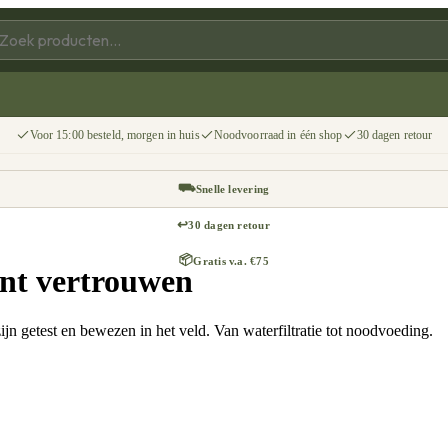
Voor 15:00 besteld, morgen in huis
Noodvoorraad in één shop
30 dagen retour
⛟
Snelle levering
↩
30 dagen retour
📦
Gratis v.a. €75
unt vertrouwen
n getest en bewezen in het veld. Van waterfiltratie tot noodvoeding.