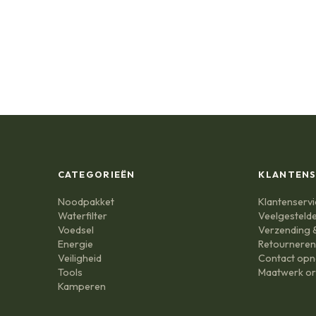
CATEGORIEËN
KLANTENS
Noodpakket
Klantenservi
Waterfilter
Veelgesteld
Voedsel
Verzending &
Energie
Retournere
Veiligheid
Contact op
Tools
Maatwerk or
Kamperen