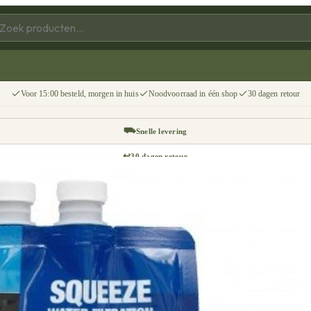
Voor 15:00 besteld, morgen in huis
Noodvoorraad in één shop
30 dagen retour
⛟
Snelle levering
↩
30 dagen retour
📦
Gratis v.a. €75