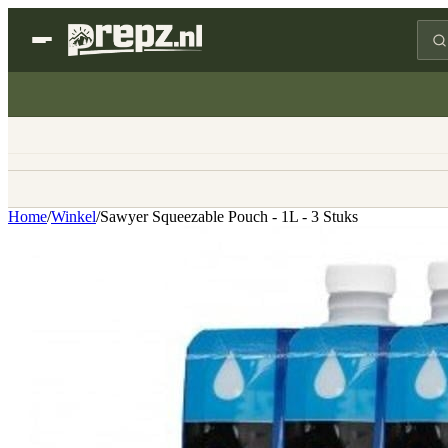
Home
/
Winkel
/
Sawyer Squeezable Pouch - 1L - 3 Stuks