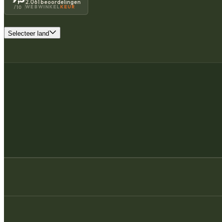
2.061 beoordelingen
WEBWINKEL
KEUR
/10
Selecteer land