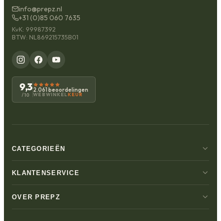
info@prepz.nl
+31 (0)85 060 7635
KvK: 99987392
BTW: NL869215735B01
9,3
2.061 beoordelingen
WEBWINKEL
KEUR
/10
CATEGORIEËN
KLANTENSERVICE
OVER PREPZ