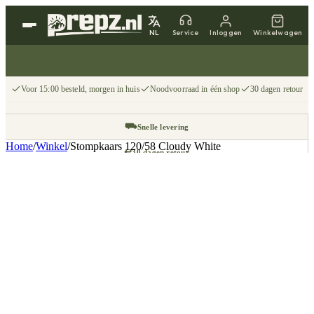
NL
Service
Inloggen
Winkelwagen
Voor 15:00 besteld, morgen in huis
Noodvoorraad in één shop
30 dagen retour
⛟
Snelle levering
Home
/
Winkel
/
Stompkaars 120/58 Cloudy White
↩
30 dagen retour
📦
Gratis v.a. €75