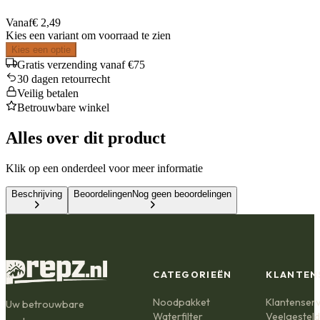
Vanaf
€ 2,49
Kies een variant om voorraad te zien
Kies een optie
Gratis verzending vanaf €75
30 dagen retourrecht
Veilig betalen
Betrouwbare winkel
Alles over dit product
Klik op een onderdeel voor meer informatie
Beschrijving
Beoordelingen
Nog geen beoordelingen
CATEGORIEËN
KLANTEN
Noodpakket
Klantenserv
Uw betrouwbare
Waterfilter
Veelgestel