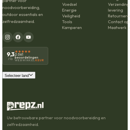
partner voor
Voedsel
Verzending
noodvoorbereiding,
Energie
levering
outdoor essentials en
Veiligheid
Retournere
zelfredzaamheid.
Tools
Contact o
Kamperen
Maatwerk o
9,3
2.061
beoordelingen
/10
WEBWINKEL
KEUR
Selecteer land
Uw betrouwbare partner voor noodvoorbereiding en
zelfredzaamheid.