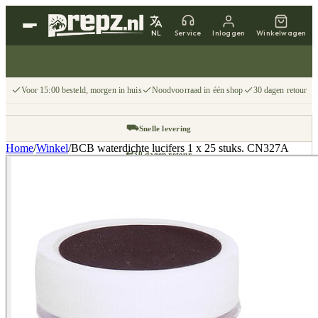
NL
Service
Inloggen
Winkelwagen
Voor 15:00 besteld, morgen in huis
Noodvoorraad in één shop
30 dagen retour
⛟
Snelle levering
Home
/
Winkel
/
BCB waterdichte lucifers 1 x 25 stuks. CN327A
↩
30 dagen retour
📦
Gratis v.a. €75