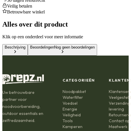
30 dagen retourrecht
Veilig betalen
Betrouwbare winkel
Alles over dit product
Klik op een onderdeel voor meer informatie
Beschrijving
Beoordelingen
Nog geen beoordelingen
CATEGORIEËN
KLANTEN
Noodpakket
Klantenserv
Uw betrouwbare
Waterfilter
Veelgestel
partner voor
Voedsel
Verzending
noodvoorbereiding,
Energie
levering
outdoor essentials en
Veiligheid
Retournere
zelfredzaamheid.
Tools
Contact o
Kamperen
Maatwerk o