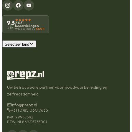
9,3
2.061
beoordelingen
/10
WEBWINKEL
KEUR
Selecteer land
Uw betrouwbare partner voor noodvoorbereiding en
zelfredzaamheid.
info@prepz.nl
+31 (0)85 060 7635
KvK: 99987392
BTW: NL869215735B01