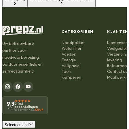
CATEGORIEËN
KLANTEN
Noodpakket
Klantenserv
Uw betrouwbare
Waterfilter
Veelgestel
partner voor
Voedsel
Verzending
noodvoorbereiding,
Energie
levering
outdoor essentials en
Veiligheid
Retournere
zelfredzaamheid.
Tools
Contact o
Kamperen
Maatwerk o
9,3
2.061
beoordelingen
/10
WEBWINKEL
KEUR
Selecteer land