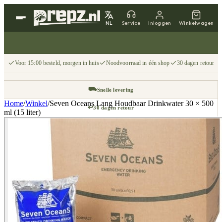
NL
Service
Inloggen
Winkelwagen
Voor 15:00 besteld, morgen in huis
Noodvoorraad in één shop
30 dagen retour
⛟
Snelle levering
Home
/
Winkel
/
Seven Oceans Lang Houdbaar Drinkwater 30 × 500
↩
30 dagen retour
ml (15 liter)
📦
Gratis v.a. €75