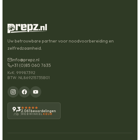
Uw betrouwbare partner voor noodvoorbereiding en
zelfredzaamheid.
info@prepz.nl
+31 (0)85 060 7635
KvK: 99987392
BTW: NL869215735B01
9,3
2.061 beoordelingen
WEBWINKEL
KEUR
/10