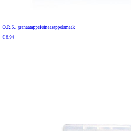
O.R.S., granaatappel/sinaasappelsmaak
€ 8,94