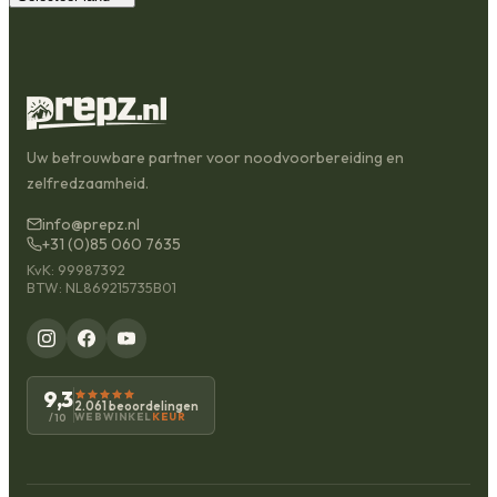
Uw betrouwbare partner voor noodvoorbereiding en
zelfredzaamheid.
info@prepz.nl
+31 (0)85 060 7635
KvK: 99987392
BTW: NL869215735B01
9,3
2.061 beoordelingen
WEBWINKEL
KEUR
/10