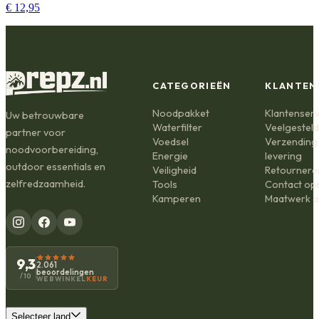
€ 12,95
CATEGORIEËN
KLANTEN
Noodpakket
Klantenserv
Uw betrouwbare
Waterfilter
Veelgestel
partner voor
Voedsel
Verzending
noodvoorbereiding,
Energie
levering
outdoor essentials en
Veiligheid
Retournere
zelfredzaamheid.
Tools
Contact o
Kamperen
Maatwerk o
9,3
2.061
beoordelingen
/10
WEBWINKEL
KEUR
Selecteer land