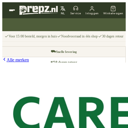
NL
Service
Inloggen
Winkelwagen
Voor 15:00 besteld, morgen in huis
Noodvoorraad in één shop
30 dagen retour
⛟
Snelle levering
Alle merken
↩
30 dagen retour
📦
Gratis v.a. €75