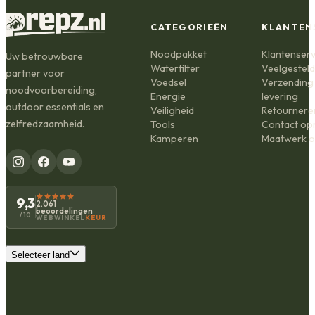
CATEGORIEËN
KLANTEN
Noodpakket
Klantenserv
Uw betrouwbare
Waterfilter
Veelgestel
partner voor
Voedsel
Verzending
noodvoorbereiding,
Energie
levering
outdoor essentials en
Veiligheid
Retournere
zelfredzaamheid.
Tools
Contact o
Kamperen
Maatwerk o
9,3
2.061
beoordelingen
/10
WEBWINKEL
KEUR
Selecteer land