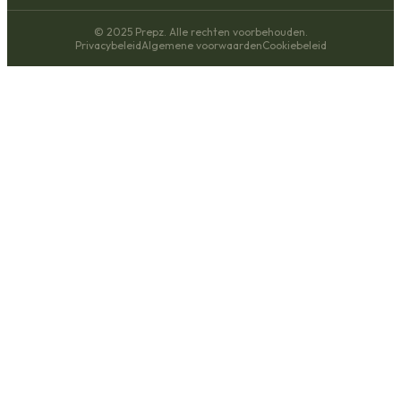
© 2025 Prepz. Alle rechten voorbehouden.
Privacybeleid
Algemene voorwaarden
Cookiebeleid