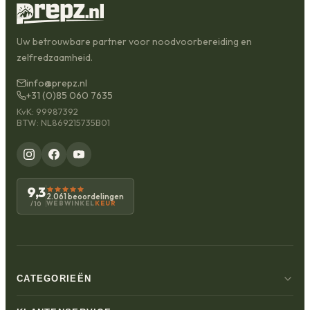
Uw betrouwbare partner voor noodvoorbereiding en
zelfredzaamheid.
info@prepz.nl
+31 (0)85 060 7635
KvK: 99987392
BTW: NL869215735B01
9,3
2.061 beoordelingen
WEBWINKEL
KEUR
/10
CATEGORIEËN