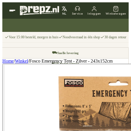
NL
Service
Inloggen
Winkelwagen
Voor 15:00 besteld, morgen in huis
Noodvoorraad in één shop
30 dagen retour
⛟
Snelle levering
Home
/
Winkel
/
Fosco Emergency Tent - Zilver - 243x152cm
↩
30 dagen retour
📦
Gratis v.a. €75