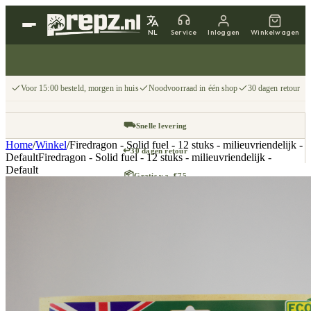
NL
Service
Inloggen
Winkelwagen
Voor 15:00 besteld, morgen in huis
Noodvoorraad in één shop
30 dagen retour
⛟
Snelle levering
Home
/
Winkel
/
Firedragon - Solid fuel - 12 stuks - milieuvriendelijk -
↩
30 dagen retour
DefaultFiredragon - Solid fuel - 12 stuks - milieuvriendelijk -
Default
📦
Gratis v.a. €75