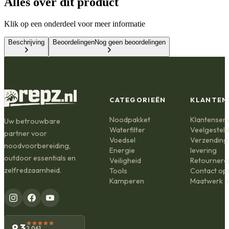
Alles over dit product
Klik op een onderdeel voor meer informatie
Beschrijving
Beoordelingen
Nog geen beoordelingen
CATEGORIEËN
KLANTEN
Noodpakket
Klantenserv
Uw betrouwbare
Waterfilter
Veelgestel
partner voor
Voedsel
Verzending
noodvoorbereiding,
Energie
levering
outdoor essentials en
Veiligheid
Retournere
zelfredzaamheid.
Tools
Contact o
Kamperen
Maatwerk o
9,3
2.061