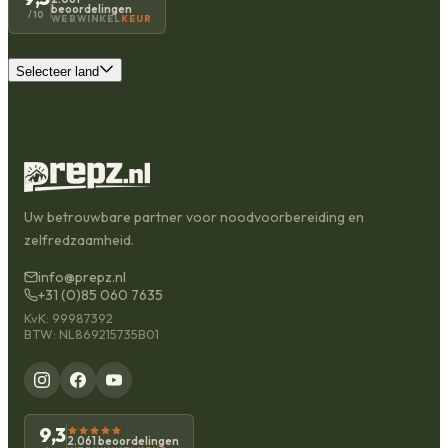
beoordelingen
/10
WEBWINKEL
KEUR
Selecteer land
Uw betrouwbare partner voor noodvoorbereiding en
zelfredzaamheid.
info@prepz.nl
+31 (0)85 060 7635
KvK: 99987392
BTW: NL869215735B01
9,3
2.061 beoordelingen