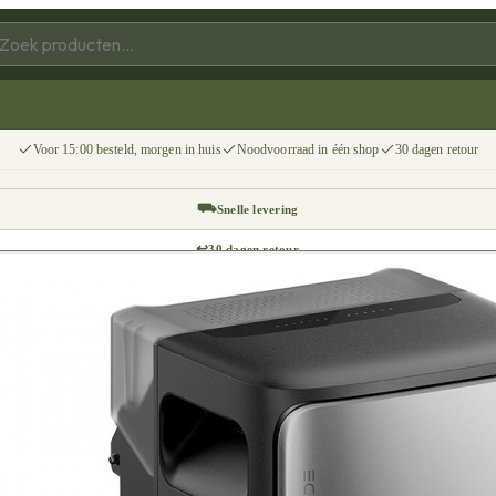
Voor 15:00 besteld, morgen in huis
Noodvoorraad in één shop
30 dagen retour
⛟
Snelle levering
↩
30 dagen retour
📦
Gratis v.a. €75