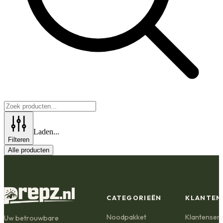
Laden...
Filteren
Alle producten
CATEGORIEËN
KLANTEN
Noodpakket
Klantenserv
Uw betrouwbare