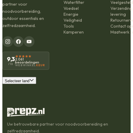
Waterfilter
Veelgestel
partner voor
Voedsel
Verzending
noodvoorbereiding,
Energie
levering
outdoor essentials en
Veiligheid
Retournere
zelfredzaamheid.
Tools
Contact o
Kamperen
Maatwerk o
9,3
2.061
beoordelingen
/10
WEBWINKEL
KEUR
Selecteer land
Uw betrouwbare partner voor noodvoorbereiding en
zelfredzaamheid.