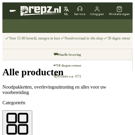
NL
Service
Inloggen
Winkelwagen
Voor 15:00 besteld, morgen in huis
Noodvoorraad in één shop
30 dagen retour
⛟
Snelle levering
↩
30 dagen retour
Alle producten
📦
Gratis v.a. €75
Noodpakketten, overlevingsuitrusting en alles voor uw
voorbereiding
Categorieën