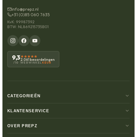
info@prepz.nl
+31 (0)85 060 7635
KvK: 99987392
BTW: NL869215735B01
9,3
2.061 beoordelingen
WEBWINKEL
KEUR
/10
CATEGORIEËN
KLANTENSERVICE
OVER PREPZ