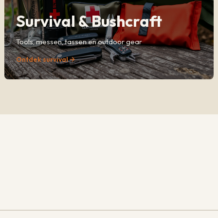
Survival & Bushcraft
Tools, messen, tassen en outdoor gear
Ontdek survival