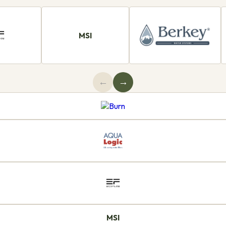
MSI
←
→
MSI