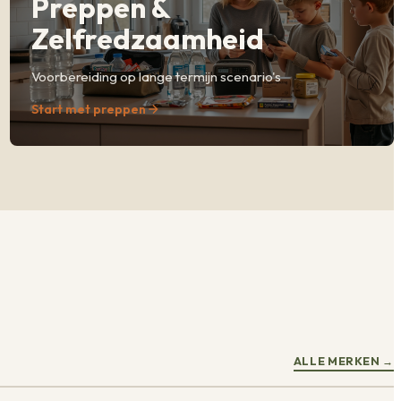
Preppen &
Zelfredzaamheid
Voorbereiding op lange termijn scenario's
Start met preppen
ALLE MERKEN
→