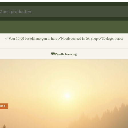
Voor 15:00 besteld, morgen in huis
Noodvoorraad in één shop
30 dagen retour
⛟
Snelle levering
↩
30 dagen retour
📦
Gratis v.a. €75
IES