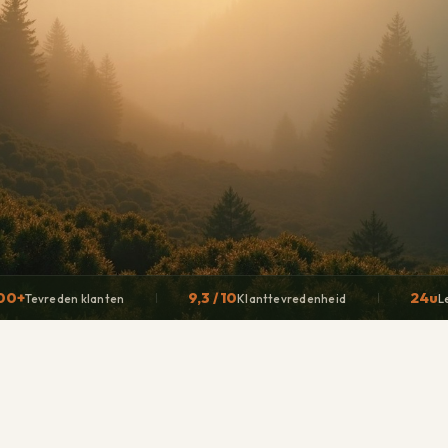
00+
9,3 / 10
24u
Tevreden klanten
Klanttevredenheid
L