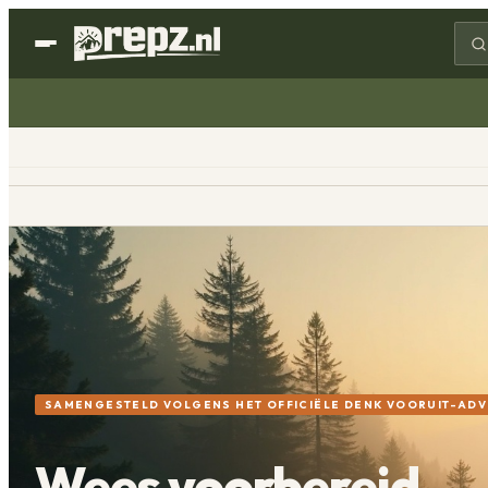
SAMENGESTELD VOLGENS HET OFFICIËLE DENK VOORUIT-ADV
Wees voorbereid