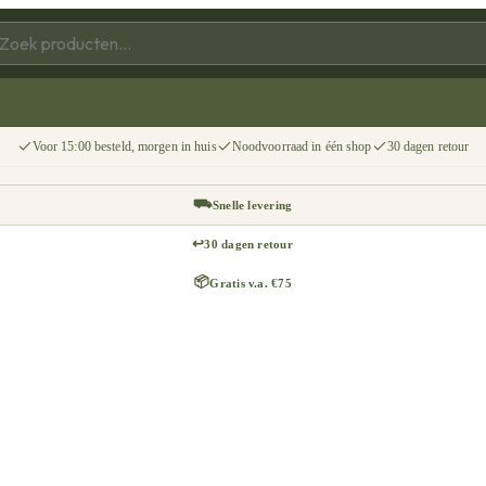
Voor 15:00 besteld, morgen in huis
Noodvoorraad in één shop
30 dagen retour
⛟
Snelle levering
↩
30 dagen retour
📦
Gratis v.a. €75