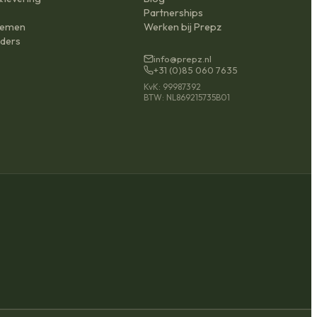
n
Partnerships
nemen
Werken bij Prepz
ders
info@prepz.nl
+31 (0)85 060 7635
KvK: 99987392
BTW: NL869215735B01