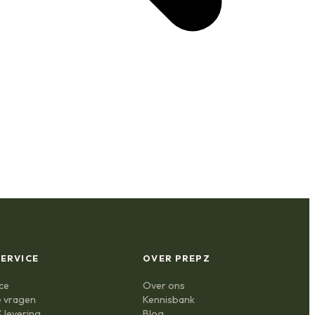
ERVICE
OVER PREPZ
ce
Over ons
e vragen
Kennisbank
 levering
Blog