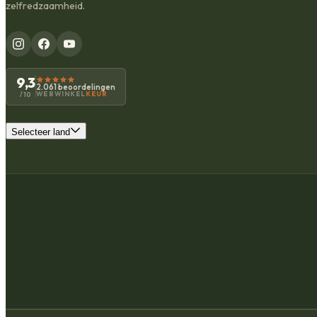
zelfredzaamheid.
9,3
2.061 beoordelingen
WEBWINKEL
KEUR
/10
Selecteer land