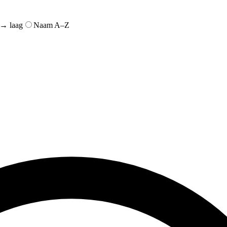
 → laag
Naam A–Z