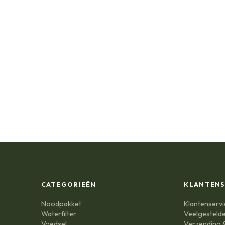
CATEGORIEËN
KLANTENS
Noodpakket
Klantenservi
Waterfilter
Veelgesteld
Voedsel
Verzending &