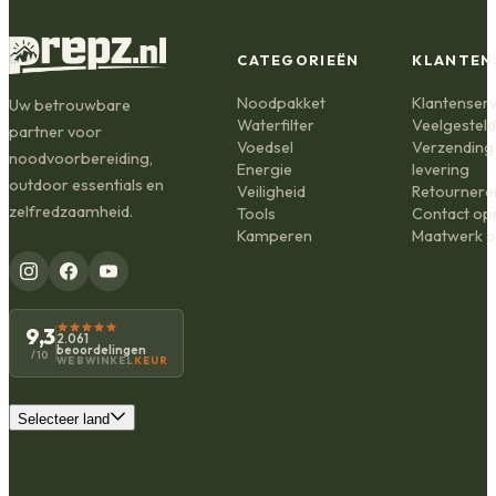
CATEGORIEËN
KLANTEN
Noodpakket
Klantenserv
Uw betrouwbare
Waterfilter
Veelgestel
partner voor
Voedsel
Verzending
noodvoorbereiding,
Energie
levering
outdoor essentials en
Veiligheid
Retournere
zelfredzaamheid.
Tools
Contact o
Kamperen
Maatwerk o
9,3
2.061
beoordelingen
/10
WEBWINKEL
KEUR
Selecteer land