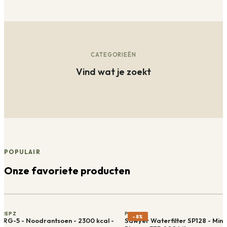
CATEGORIEËN
Vind wat je zoekt
POPULAIR
Onze favoriete producten
PREPZ
PREPZ
-
8
%
NRG-5 - Noodrantsoen - 2300 kcal -
Sawyer Waterfilter SP128 - Mini 