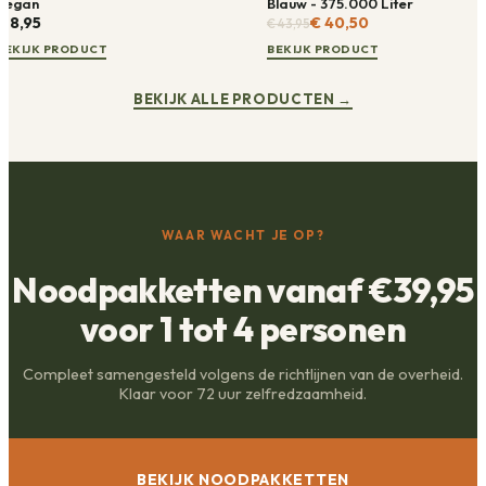
Vegan
Blauw - 375.000 Liter
€ 8,95
€ 40,50
€ 43,95
BEKIJK PRODUCT
BEKIJK PRODUCT
BEKIJK ALLE PRODUCTEN
→
WAAR WACHT JE OP?
Noodpakketten vanaf €39,95
voor 1 tot 4 personen
Compleet samengesteld volgens de richtlijnen van de overheid.
Klaar voor 72 uur zelfredzaamheid.
BEKIJK NOODPAKKETTEN