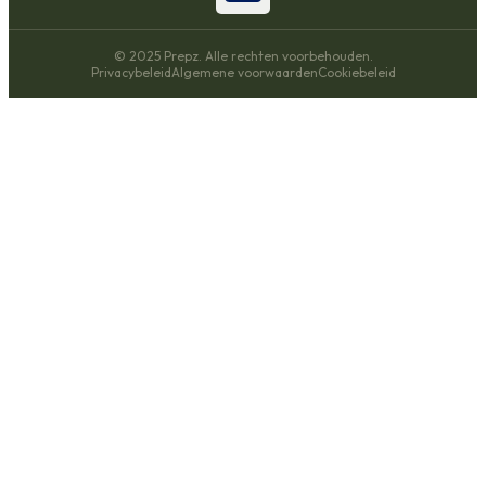
© 2025 Prepz. Alle rechten voorbehouden.
Privacybeleid
Algemene voorwaarden
Cookiebeleid