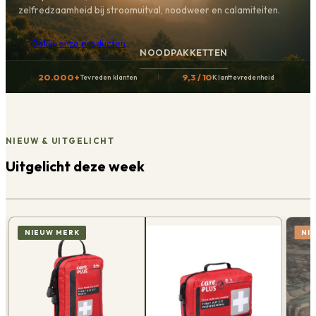
zelfredzaamheid bij stroomuitval, noodweer en calamiteiten.
Bekijk onze producten
NOODPAKKETTEN
20.000+
9,3 / 10
Tevreden klanten
Klanttevredenheid
NIEUW & UITGELICHT
Uitgelicht deze week
NI
NIEUW MERK