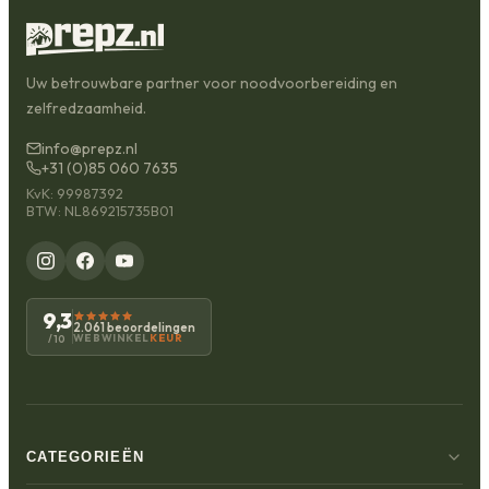
Uw betrouwbare partner voor noodvoorbereiding en
zelfredzaamheid.
info@prepz.nl
+31 (0)85 060 7635
KvK: 99987392
BTW: NL869215735B01
9,3
2.061 beoordelingen
WEBWINKEL
KEUR
/10
CATEGORIEËN