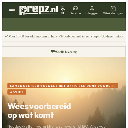
NL
Service
Inloggen
Winkelwagen
Voor 15:00 besteld, morgen in huis
Noodvoorraad in één shop
30 dagen retour
⛟
Snelle levering
↩
30 dagen retour
📦
Gratis v.a. €75
SAMENGESTELD VOLGENS HET OFFICIËLE DENK VOORUIT-
ADVIES
Wees voorbereid
op wat komt
Noodpakketten, waterfilters, survival en EHBO. Alles voor