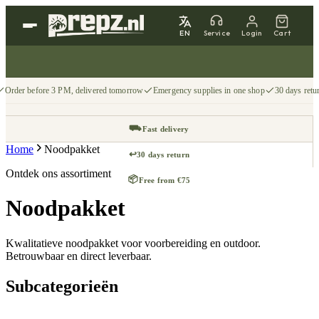
EN
Service
Login
Cart
Order before 3 PM, delivered tomorrow
Emergency supplies in one shop
30 days retu
⛟
Fast delivery
Home
Noodpakket
↩
30 days return
Ontdek ons assortiment
📦
Free from €75
Noodpakket
Kwalitatieve noodpakket voor voorbereiding en outdoor.
Betrouwbaar en direct leverbaar.
Subcategorieën