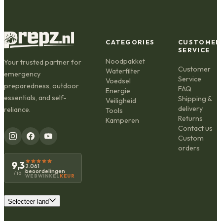
CATEGORIES
CUSTOMER
SERVICE
Noodpakket
Your trusted partner for
Customer
Waterfilter
emergency
Service
Voedsel
preparedness, outdoor
FAQ
Energie
essentials, and self-
Shipping &
Veiligheid
delivery
reliance.
Tools
Returns
Kamperen
Contact us
Custom
orders
9,3
2.061
beoordelingen
/10
WEBWINKEL
KEUR
Selecteer land