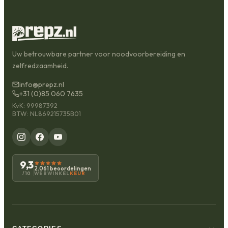
Uw betrouwbare partner voor noodvoorbereiding en
zelfredzaamheid.
info@prepz.nl
+31 (0)85 060 7635
KvK: 99987392
BTW: NL869215735B01
9,3
2.061 beoordelingen
WEBWINKEL
KEUR
/10