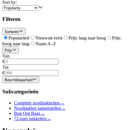
Sort by:
Filteren
Sorteren
Populariteit
Nieuwste eerst
Prijs: laag naar hoog
Prijs:
hoog naar laag
Naam A–Z
Prijs
Van
€
Tot
€
Beschikbaarheid
Subcategorieën
Complete noodpakketten
→
Noodpakket samenstellen
→
Bug Out Bags
→
72-uurs pakketten
→