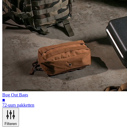
Bug Out Bags
■
72-uurs pakketten
Filteren