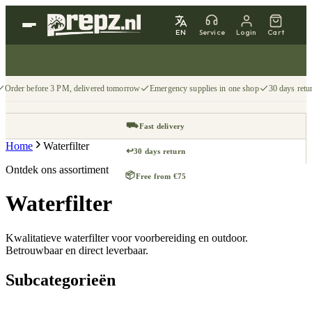
EN
Service
Login
Cart
Order before 3 PM, delivered tomorrow
Emergency supplies in one shop
30 days retu
⛟
Fast delivery
Home
Waterfilter
↩
30 days return
Ontdek ons assortiment
📦
Free from €75
Waterfilter
Kwalitatieve waterfilter voor voorbereiding en outdoor.
Betrouwbaar en direct leverbaar.
Subcategorieën