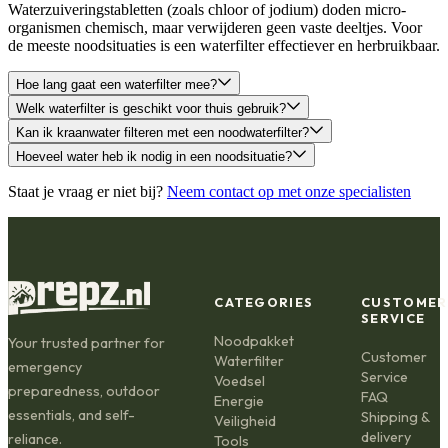
Waterzuiveringstabletten (zoals chloor of jodium) doden micro-
organismen chemisch, maar verwijderen geen vaste deeltjes. Voor
de meeste noodsituaties is een waterfilter effectiever en herbruikbaar.
Hoe lang gaat een waterfilter mee?
Welk waterfilter is geschikt voor thuis gebruik?
Kan ik kraanwater filteren met een noodwaterfilter?
Hoeveel water heb ik nodig in een noodsituatie?
Staat je vraag er niet bij?
Neem contact op met onze specialisten
CATEGORIES
CUSTOMER
SERVICE
Noodpakket
Your trusted partner for
Customer
Waterfilter
emergency
Service
Voedsel
preparedness, outdoor
FAQ
Energie
essentials, and self-
Shipping &
Veiligheid
delivery
reliance.
Tools