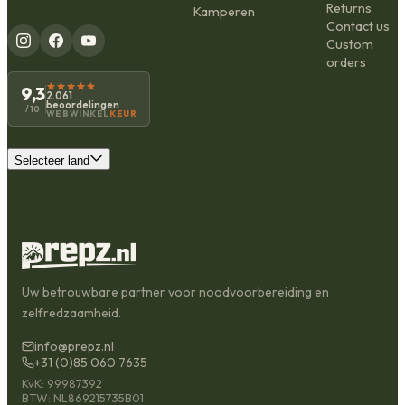
Returns
Kamperen
Contact us
Custom
orders
9,3
2.061
beoordelingen
/10
WEBWINKEL
KEUR
Selecteer land
Uw betrouwbare partner voor noodvoorbereiding en
zelfredzaamheid.
info@prepz.nl
+31 (0)85 060 7635
KvK: 99987392
BTW: NL869215735B01