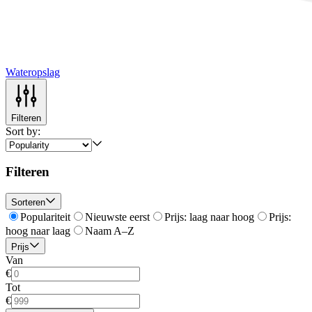
Wateropslag
Filteren
Sort by:
Filteren
Sorteren
Populariteit
Nieuwste eerst
Prijs: laag naar hoog
Prijs:
hoog naar laag
Naam A–Z
Prijs
Van
€
Tot
€