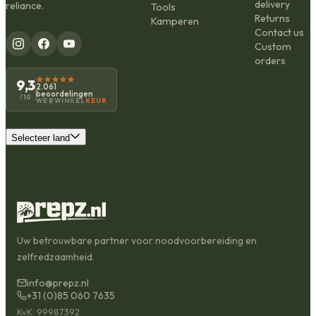
delivery
reliance.
Tools
Returns
Kamperen
Contact us
Custom
orders
9,3
2.061
beoordelingen
/10
WEBWINKEL
KEUR
Selecteer land
Uw betrouwbare partner voor noodvoorbereiding en
zelfredzaamheid.
info@prepz.nl
+31 (0)85 060 7635
KvK: 99987392