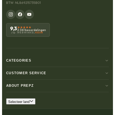
BTW: NL869215735B01
9,3
2.061 beoordelingen
WEBWINKEL
KEUR
/10
CATEGORIES
CUSTOMER SERVICE
ABOUT PREPZ
Selecteer land