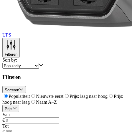
UPS
Filteren
Sort by:
Filteren
Sorteren
Populariteit
Nieuwste eerst
Prijs: laag naar hoog
Prijs:
hoog naar laag
Naam A–Z
Prijs
Van
€
Tot
€