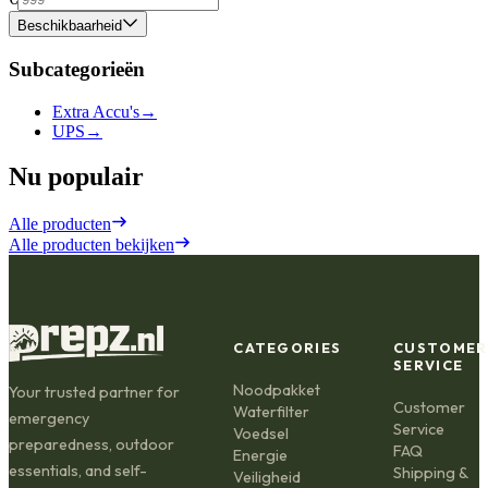
Beschikbaarheid
Subcategorieën
Extra Accu's
→
UPS
→
Nu populair
Alle producten
Alle producten bekijken
CATEGORIES
CUSTOMER
SERVICE
Noodpakket
Your trusted partner for
Customer
Waterfilter
emergency
Service
Voedsel
preparedness, outdoor
FAQ
Energie
essentials, and self-
Shipping &
Veiligheid