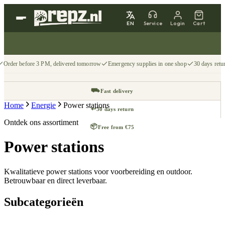
EN
Service
Login
Cart
Order before 3 PM, delivered tomorrow
Emergency supplies in one shop
30 days retu
⛟
Fast delivery
Home
Energie
Power stations
↩
30 days return
Ontdek ons assortiment
📦
Free from €75
Power stations
Kwalitatieve power stations voor voorbereiding en outdoor.
Betrouwbaar en direct leverbaar.
Subcategorieën