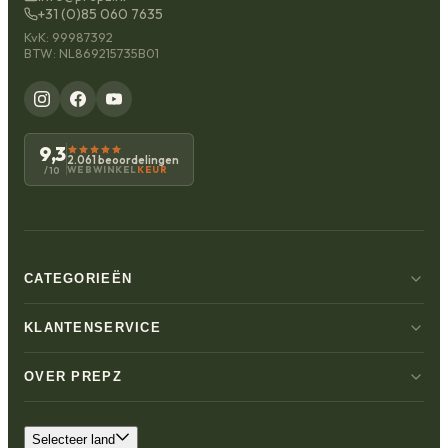
+31 (0)85 060 7635
KvK: 99987392
BTW: NL869215735B01
9,3
2.061 beoordelingen
WEBWINKEL
KEUR
/10
CATEGORIEËN
KLANTENSERVICE
OVER PREPZ
Selecteer land