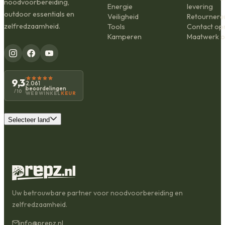
noodvoorbereiding,
Energie
levering
outdoor essentials en
Veiligheid
Retournere
zelfredzaamheid.
Tools
Contact o
Kamperen
Maatwerk o
9,3
2.061
beoordelingen
/10
WEBWINKEL
KEUR
Selecteer land
Uw betrouwbare partner voor noodvoorbereiding en
zelfredzaamheid.
info@prepz.nl