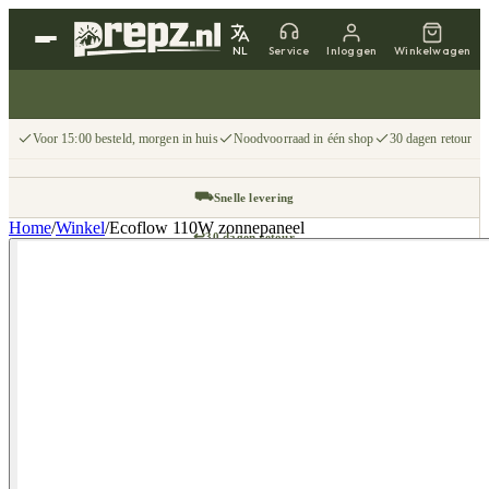
NL
Service
Inloggen
Winkelwagen
Voor 15:00 besteld, morgen in huis
Noodvoorraad in één shop
30 dagen retour
⛟
Snelle levering
Home
/
Winkel
/
Ecoflow 110W zonnepaneel
↩
30 dagen retour
📦
Gratis v.a. €75