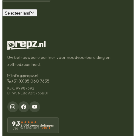
Selecteer land
Uw betrouwbare partner voor noodvoorbereiding en
zelfredzaamheid.
info@prepz.nl
+31 (0)85 060 7635
KvK: 99987392
BTW: NL869215735B01
9,3
2.061 beoordelingen
WEBWINKEL
KEUR
/10