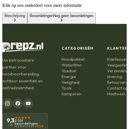
Klik op een onderdeel voor meer informatie
Beschrijving
Beoordelingen
Nog geen beoordelingen
CATEGORIEËN
KLANTEN
Noodpakket
Klantenserv
Uw betrouwbare
Waterfilter
Veelgestel
partner voor
Voedsel
Verzending
noodvoorbereiding,
Energie
levering
outdoor essentials en
Veiligheid
Retournere
zelfredzaamheid.
Tools
Contact o
Kamperen
Maatwerk o
9,3
2.061
beoordelingen
/10
WEBWINKEL
KEUR