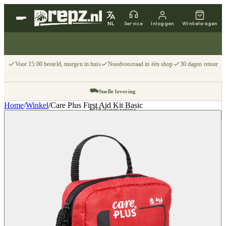
NL
Service
Inloggen
Winkelwagen
Voor 15:00 besteld, morgen in huis
Noodvoorraad in één shop
30 dagen retour
⛟
Snelle levering
Home
/
Winkel
/
Care Plus First Aid Kit Basic
↩
30 dagen retour
📦
Gratis v.a. €75