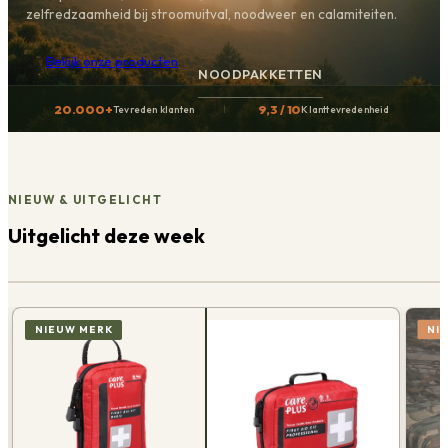
zelfredzaamheid bij stroomuitval, noodweer en calamiteiten.
Bekijk onze producten
NOODPAKKETTEN
20.000+
9,3 / 10
Tevreden klanten
Klanttevredenheid
NIEUW & UITGELICHT
Uitgelicht deze week
NI
NIEUW MERK