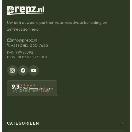
Uw betrouwbare partner voor noodvoorbereiding en
zelfredzaamheid.
info@prepz.nl
+31 (0)85 060 7635
KvK: 99987392
BTW: NL869215735B01
9,3
2.061 beoordelingen
WEBWINKEL
KEUR
/10
CATEGORIEËN