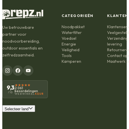
CATEGORIEËN
KLANTEN
Noodpakket
Klantenserv
Uw betrouwbare
Waterfilter
Veelgestel
partner voor
Voedsel
Verzending
noodvoorbereiding,
Energie
levering
outdoor essentials en
Veiligheid
Retournere
zelfredzaamheid.
Tools
Contact o
Kamperen
Maatwerk o
9,3
2.061
beoordelingen
/10
WEBWINKEL
KEUR
Selecteer land