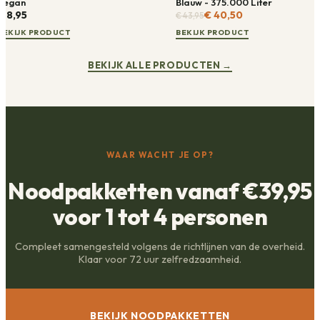
Vegan
Blauw - 375.000 Liter
€ 8,95
€ 40,50
€ 43,95
BEKIJK PRODUCT
BEKIJK PRODUCT
BEKIJK ALLE PRODUCTEN
→
WAAR WACHT JE OP?
Noodpakketten vanaf €39,95
voor 1 tot 4 personen
Compleet samengesteld volgens de richtlijnen van de overheid.
Klaar voor 72 uur zelfredzaamheid.
BEKIJK NOODPAKKETTEN