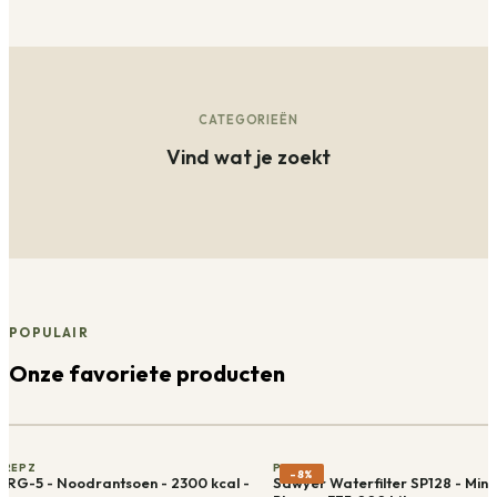
CATEGORIEËN
Vind wat je zoekt
POPULAIR
Onze favoriete producten
PREPZ
PREPZ
-
8
%
NRG-5 - Noodrantsoen - 2300 kcal -
Sawyer Waterfilter SP128 - Mini 