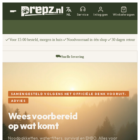
NL
Service
Inloggen
Winkelwagen
Voor 15:00 besteld, morgen in huis
Noodvoorraad in één shop
30 dagen retour
⛟
Snelle levering
↩
30 dagen retour
📦
Gratis v.a. €75
SAMENGESTELD VOLGENS HET OFFICIËLE DENK VOORUIT-
ADVIES
Wees voorbereid
op wat komt
Noodpakketten, waterfilters, survival en EHBO. Alles voor