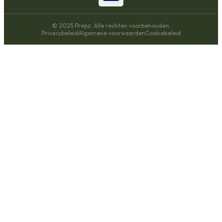
© 2025 Prepz. Alle rechten voorbehouden.
Privacybeleid
Algemene voorwaarden
Cookiebeleid