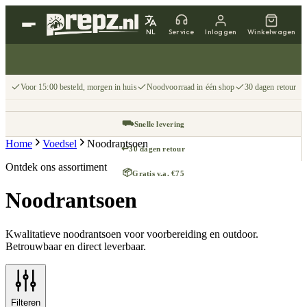
NL
Service
Inloggen
Winkelwagen
Voor 15:00 besteld, morgen in huis
Noodvoorraad in één shop
30 dagen retour
⛟
Snelle levering
Home
Voedsel
Noodrantsoen
↩
30 dagen retour
Ontdek ons assortiment
📦
Gratis v.a. €75
Noodrantsoen
Kwalitatieve noodrantsoen voor voorbereiding en outdoor.
Betrouwbaar en direct leverbaar.
Filteren