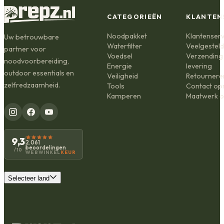
CATEGORIEËN
KLANTEN
Noodpakket
Klantenserv
Uw betrouwbare
Waterfilter
Veelgestel
partner voor
Voedsel
Verzending
noodvoorbereiding,
Energie
levering
outdoor essentials en
Veiligheid
Retournere
zelfredzaamheid.
Tools
Contact o
Kamperen
Maatwerk o
9,3
2.061
beoordelingen
/10
WEBWINKEL
KEUR
Selecteer land