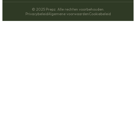
© 2025 Prepz. Alle rechten voorbehouden.
Privacybeleid
Algemene voorwaarden
Cookiebeleid