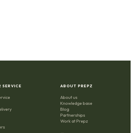
 SERVICE
ABOUT PREPZ
rvice
About us
Knowledge base
elivery
Blog
Partnerships
Work at Prepz
ers