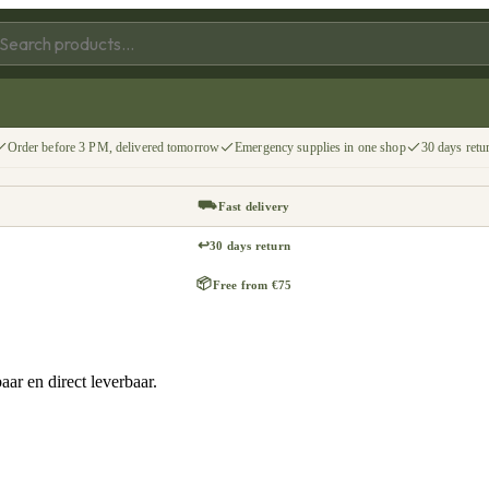
Order before 3 PM, delivered tomorrow
Emergency supplies in one shop
30 days retu
⛟
Fast delivery
↩
30 days return
📦
Free from €75
ar en direct leverbaar.