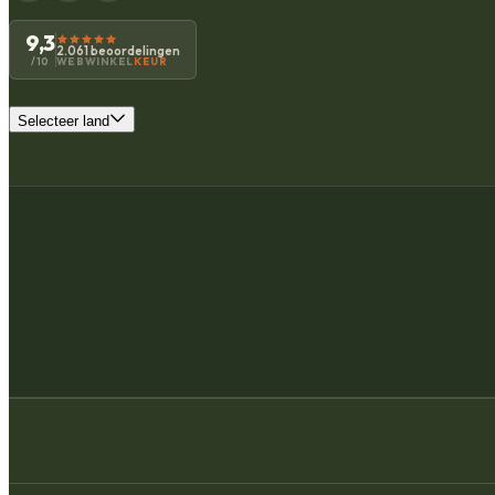
9,3
2.061 beoordelingen
WEBWINKEL
KEUR
/10
Selecteer land