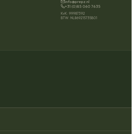
info@prepz.nl
+31 (0)85 060 7635
KvK: 99987392
BTW: NL869215735B01