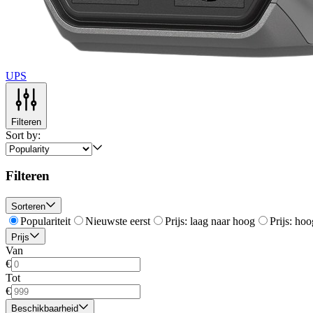
UPS
Filteren
Sort by:
Filteren
Sorteren
Populariteit
Nieuwste eerst
Prijs: laag naar hoog
Prijs: hoo
Prijs
Van
€
Tot
€
Beschikbaarheid