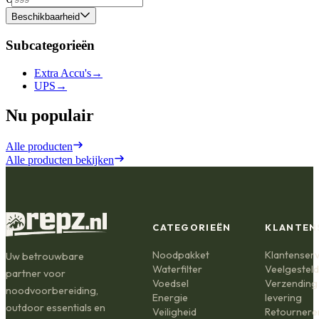
Beschikbaarheid
Subcategorieën
Extra Accu's
→
UPS
→
Nu populair
Alle producten
Alle producten bekijken
CATEGORIEËN
KLANTEN
Noodpakket
Klantenserv
Uw betrouwbare
Waterfilter
Veelgestel
partner voor
Voedsel
Verzending
noodvoorbereiding,
Energie
levering
outdoor essentials en
Veiligheid
Retournere