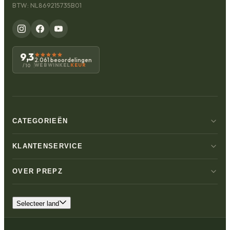
BTW: NL869215735B01
9,3
2.061 beoordelingen
WEBWINKEL
KEUR
/10
CATEGORIEËN
KLANTENSERVICE
OVER PREPZ
Selecteer land