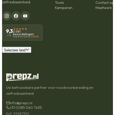
zelfredzaamheid.
Tools
Contact o
Kamperen
Maatwerk o
9,3
2.061
beoordelingen
/10
WEBWINKEL
KEUR
Selecteer land
Uw betrouwbare partner voor noodvoorbereiding en
zelfredzaamheid.
info@prepz.nl
+31 (0)85 060 7635
KvK: 99987392