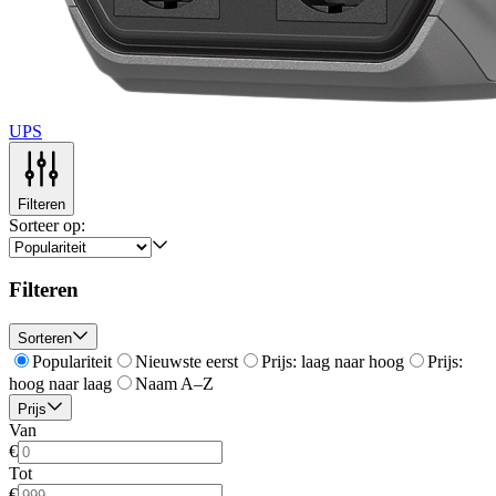
UPS
Filteren
Sorteer op:
Filteren
Sorteren
Populariteit
Nieuwste eerst
Prijs: laag naar hoog
Prijs:
hoog naar laag
Naam A–Z
Prijs
Van
€
Tot
€