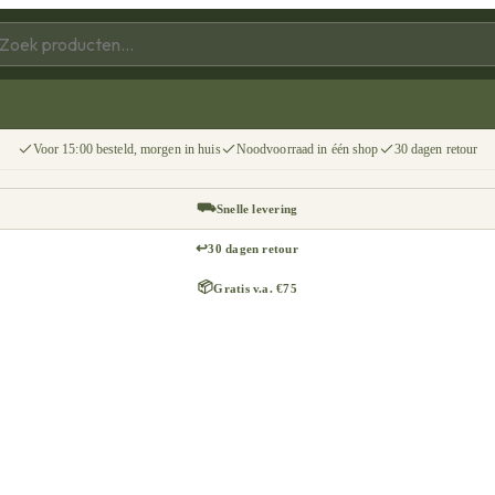
Voor 15:00 besteld, morgen in huis
Noodvoorraad in één shop
30 dagen retour
⛟
Snelle levering
↩
30 dagen retour
📦
Gratis v.a. €75