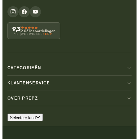
9,3
2.061 beoordelingen
WEBWINKEL
KEUR
/10
CATEGORIEËN
KLANTENSERVICE
OVER PREPZ
Selecteer land