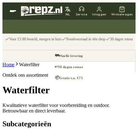
NL
Service
Inloggen
Winkelwagen
Voor 15:00 besteld, morgen in huis
Noodvoorraad in één shop
30 dagen retour
⛟
Snelle levering
Home
Waterfilter
↩
30 dagen retour
Ontdek ons assortiment
📦
Gratis v.a. €75
Waterfilter
Kwalitatieve waterfilter voor voorbereiding en outdoor.
Betrouwbaar en direct leverbaar.
Subcategorieën