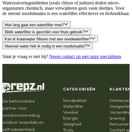
Waterzuiveringstabletten (zoals chloor of jodium) doden micro-
organismen chemisch, maar verwijderen geen vaste deeltjes. Voor
de meeste noodsituaties is een waterfilter effectiever en herbruikbaar.
Hoe lang gaat een waterfilter mee?
Welk waterfilter is geschikt voor thuis gebruik?
Kan ik kraanwater filteren met een noodwaterfilter?
Hoeveel water heb ik nodig in een noodsituatie?
Staat je vraag er niet bij?
Neem contact op met onze specialisten
CATEGORIEËN
KLANTEN
Noodpakket
Klantenserv
Uw betrouwbare
Waterfilter
Veelgestel
partner voor
Voedsel
Verzending
noodvoorbereiding,
Energie
levering
outdoor essentials en
Veiligheid
Retournere
zelfredzaamheid.
Tools
Contact o