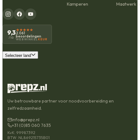
Kamperen
Maatwerk o
9,3
2.061
beoordelingen
/10
WEBWINKEL
KEUR
Selecteer land
Uw betrouwbare partner voor noodvoorbereiding en
zelfredzaamheid.
info@prepz.nl
+31 (0)85 060 7635
KvK: 99987392
BTW: NL869215735B01