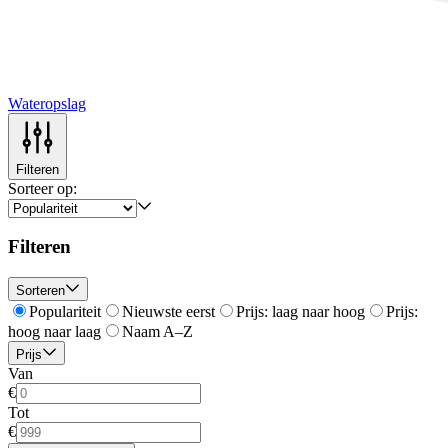
Wateropslag
Filteren
Sorteer op:
Filteren
Sorteren
Populariteit
Nieuwste eerst
Prijs: laag naar hoog
Prijs:
hoog naar laag
Naam A–Z
Prijs
Van
€
Tot
€