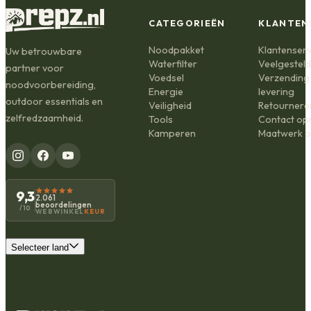
CATEGORIEËN
KLANTEN
Noodpakket
Klantenserv
Uw betrouwbare
Waterfilter
Veelgestel
partner voor
Voedsel
Verzending
noodvoorbereiding,
Energie
levering
outdoor essentials en
Veiligheid
Retournere
zelfredzaamheid.
Tools
Contact o
Kamperen
Maatwerk o
9,3
2.061
beoordelingen
/10
WEBWINKEL
KEUR
Selecteer land