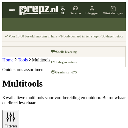
NL
Service
Inloggen
Winkelwagen
Voor 15:00 besteld, morgen in huis
Noodvoorraad in één shop
30 dagen retour
⛟
Snelle levering
Home
Tools
Multitools
↩
30 dagen retour
Ontdek ons assortiment
📦
Gratis v.a. €75
Multitools
Kwalitatieve multitools voor voorbereiding en outdoor. Betrouwbaar
en direct leverbaar.
Filteren