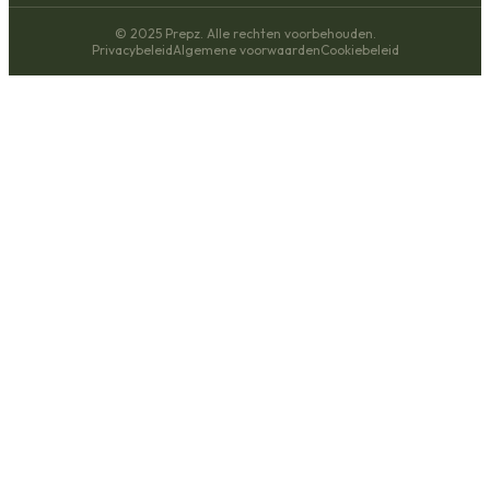
© 2025 Prepz. Alle rechten voorbehouden.
Privacybeleid
Algemene voorwaarden
Cookiebeleid