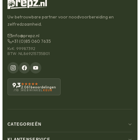
Uw betrouwbare partner voor noodvoorbereiding en
zelfredzaamheid.
info@prepz.nl
+31 (0)85 060 7635
KvK: 99987392
BTW: NL869215735B01
9,3
2.061 beoordelingen
WEBWINKEL
KEUR
/10
CATEGORIEËN
KLANTENSERVICE