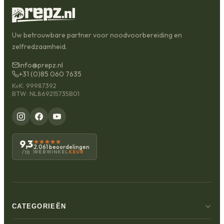
Uw betrouwbare partner voor noodvoorbereiding en
zelfredzaamheid.
info@prepz.nl
+31 (0)85 060 7635
KvK: 99987392
BTW: NL869215735B01
9,3
2.061 beoordelingen
WEBWINKEL
KEUR
/10
CATEGORIEËN