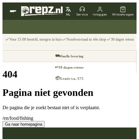
NL
Service
Inloggen
Winkelwagen
Voor 15:00 besteld, morgen in huis
Noodvoorraad in één shop
30 dagen retour
⛟
Snelle levering
↩
30 dagen retour
404
📦
Gratis v.a. €75
Pagina niet gevonden
De pagina die je zoekt bestaat niet of is verplaatst.
/en/food/fishing
Ga naar homepagina