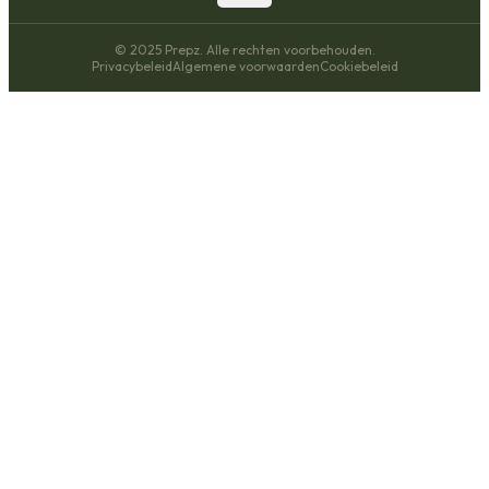
© 2025 Prepz. Alle rechten voorbehouden.
Privacybeleid
Algemene voorwaarden
Cookiebeleid