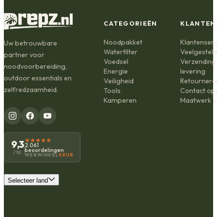
CATEGORIEËN
KLANTEN
Noodpakket
Klantenserv
Uw betrouwbare
Waterfilter
Veelgestel
partner voor
Voedsel
Verzending
noodvoorbereiding,
Energie
levering
outdoor essentials en
Veiligheid
Retournere
zelfredzaamheid.
Tools
Contact o
Kamperen
Maatwerk o
9,3
2.061
beoordelingen
/10
WEBWINKEL
KEUR
Selecteer land