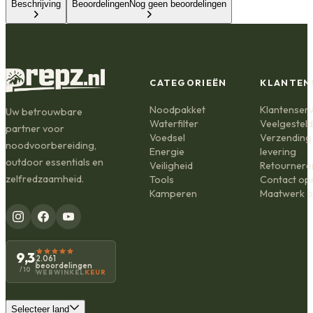
Beschrijving
Beoordelingen
Nog geen beoordelingen
CATEGORIEËN
KLANTEN
Noodpakket
Klantenserv
Uw betrouwbare
Waterfilter
Veelgestel
partner voor
Voedsel
Verzending
noodvoorbereiding,
Energie
levering
outdoor essentials en
Veiligheid
Retournere
zelfredzaamheid.
Tools
Contact o
Kamperen
Maatwerk o
9,3
2.061
beoordelingen
/10
WEBWINKEL
KEUR
Selecteer land