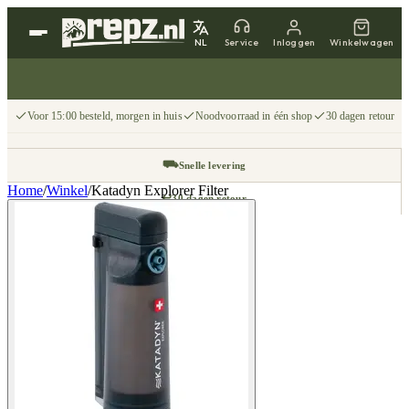
NL
Service
Inloggen
Winkelwagen
Voor 15:00 besteld, morgen in huis
Noodvoorraad in één shop
30 dagen retour
⛟
Snelle levering
Home
/
Winkel
/
Katadyn Explorer Filter
↩
30 dagen retour
📦
Gratis v.a. €75