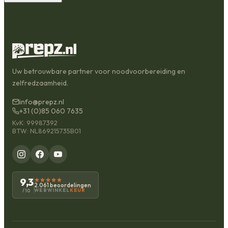
Uw betrouwbare partner voor noodvoorbereiding en
zelfredzaamheid.
info@prepz.nl
+31 (0)85 060 7635
KvK: 99987392
BTW: NL869215735B01
9,3
2.061 beoordelingen
WEBWINKEL
KEUR
/10