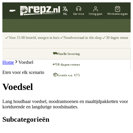
NL
Service
Inloggen
Winkelwagen
Voor 15:00 besteld, morgen in huis
Noodvoorraad in één shop
30 dagen retour
⛟
Snelle levering
Home
Voedsel
↩
30 dagen retour
Eten voor elk scenario
📦
Gratis v.a. €75
Voedsel
Lang houdbaar voedsel, noodrantsoenen en maaltijdpakketten voor
kortdurende en langdurige noodsituaties.
Subcategorieën