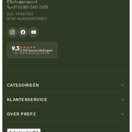
info@prepz.nl
+31 (0)85 060 7635
KvK: 99987392
BTW: NL869215735B01
9,3
2.061 beoordelingen
WEBWINKEL
KEUR
/10
CATEGORIEËN
KLANTENSERVICE
OVER PREPZ