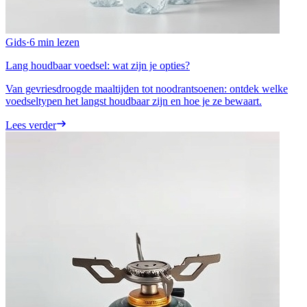
Gids
·
6 min
lezen
Lang houdbaar voedsel: wat zijn je opties?
Van gevriesdroogde maaltijden tot noodrantsoenen: ontdek welke
voedseltypen het langst houdbaar zijn en hoe je ze bewaart.
Lees verder