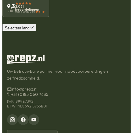
9,3
2.061
beoordelingen
/10
WEBWINKEL
KEUR
Selecteer land
Uw betrouwbare partner voor noodvoorbereiding en
zelfredzaamheid.
info@prepz.nl
+31 (0)85 060 7635
KvK: 99987392
BTW: NL869215735B01