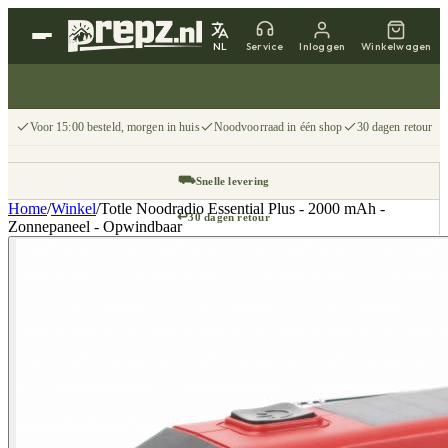
NL
Service
Inloggen
Winkelwagen
Voor 15:00 besteld, morgen in huis
Noodvoorraad in één shop
30 dagen retour
⛟
Snelle levering
Home
/
Winkel
/
Totle Noodradio Essential Plus - 2000 mAh -
↩
30 dagen retour
Zonnepaneel - Opwindbaar
📦
Gratis v.a. €75