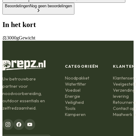
Beoordelingen
Nog geen beoordelingen
In het kort
⚖️
3000g
Gewicht
CATEGORIEËN
KLANTEN
Noodpakket
Klantenserv
Uw betrouwbare
Waterfilter
Veelgestel
partner voor
Voedsel
Verzending
noodvoorbereiding,
Energie
levering
outdoor essentials en
Veiligheid
Retournere
zelfredzaamheid.
Tools
Contact o
Kamperen
Maatwerk o