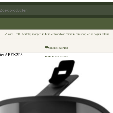
Voor 15:00 besteld, morgen in huis
Noodvoorraad in één shop
30 dagen retour
⛟
Snelle levering
ilter ABEK2P3
↩
30 dagen retour
📦
Gratis v.a. €75