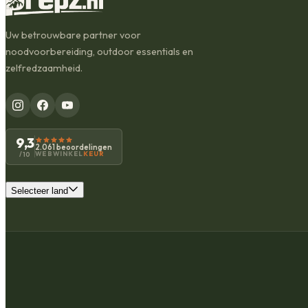
Uw betrouwbare partner voor
noodvoorbereiding, outdoor essentials en
zelfredzaamheid.
9,3
2.061 beoordelingen
WEBWINKEL
KEUR
/10
Selecteer land