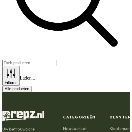
Laden...
Filteren
Alle producten
CATEGORIEËN
KLANTEN
Noodpakket
Klantenserv
Uw betrouwbare