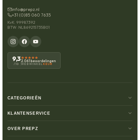
info@prepz.nl
+31 (0)85 060 7635
KvK: 99987392
BTW: NL869215735B01
9,3
2.061 beoordelingen
WEBWINKEL
KEUR
/10
CATEGORIEËN
KLANTENSERVICE
OVER PREPZ