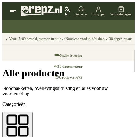
NL
Service
Inloggen
Winkelwagen
Voor 15:00 besteld, morgen in huis
Noodvoorraad in één shop
30 dagen retour
⛟
Snelle levering
↩
30 dagen retour
Alle producten
📦
Gratis v.a. €75
Noodpakketten, overlevingsuitrusting en alles voor uw
voorbereiding
Categorieën