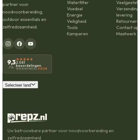
Waterfilter
Veelgestel
partner voor
Voedsel
Verzending
noodvoorbereiding,
Energie
levering
outdoor essentials en
Veiligheid
Retournere
zelfredzaamheid.
Tools
Contact o
Kamperen
Maatwerk o
9,3
2.061
beoordelingen
/10
WEBWINKEL
KEUR
Selecteer land
Uw betrouwbare partner voor noodvoorbereiding en
zelfredzaamheid.