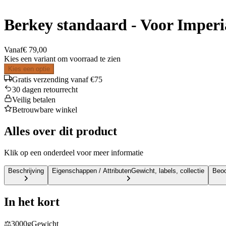
Berkey standaard - Voor Imperi
Vanaf
€ 79,00
Kies een variant om voorraad te zien
Kies een optie
Gratis verzending vanaf €75
30 dagen retourrecht
Veilig betalen
Betrouwbare winkel
Alles over dit product
Klik op een onderdeel voor meer informatie
Beschrijving
Eigenschappen / Attributen
Gewicht, labels, collectie
Beoo
In het kort
⚖️
3000g
Gewicht