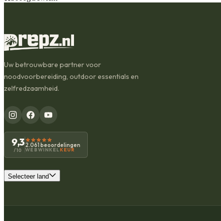
Uw betrouwbare partner voor
noodvoorbereiding, outdoor essentials en
zelfredzaamheid.
9,3
2.061 beoordelingen
WEBWINKEL
KEUR
/10
Selecteer land