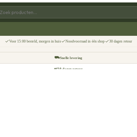
Voor 15:00 besteld, morgen in huis
Noodvoorraad in één shop
30 dagen retour
⛟
Snelle levering
↩
30 dagen retour
📦
Gratis v.a. €75