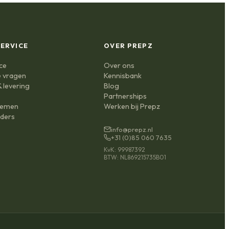
ERVICE
OVER PREPZ
ce
Over ons
e vragen
Kennisbank
 levering
Blog
n
Partnerships
nemen
Werken bij Prepz
ders
info@prepz.nl
+31 (0)85 060 7635
KvK: 99987392
BTW: NL869215735B01