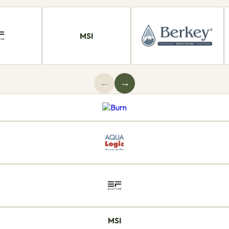
MSI
←
→
MSI