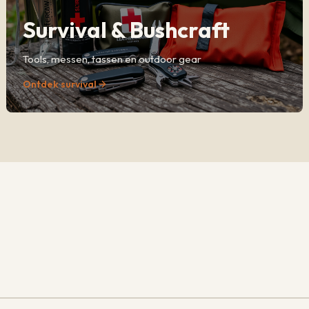
Survival & Bushcraft
Tools, messen, tassen en outdoor gear
Ontdek survival