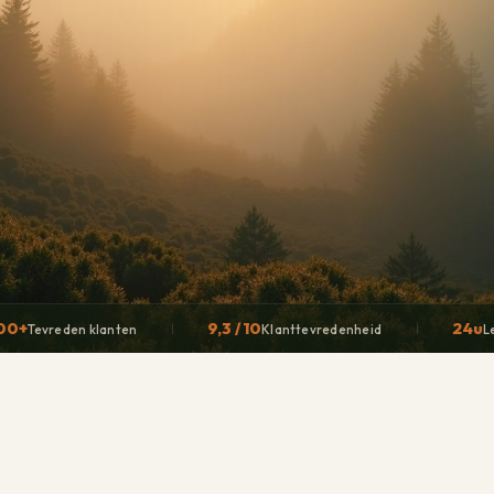
00+
9,3 / 10
24u
Tevreden klanten
Klanttevredenheid
L