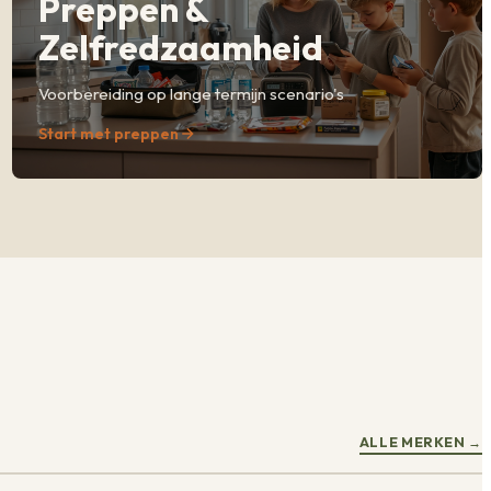
Preppen &
Zelfredzaamheid
Voorbereiding op lange termijn scenario's
Start met preppen
ALLE MERKEN
→