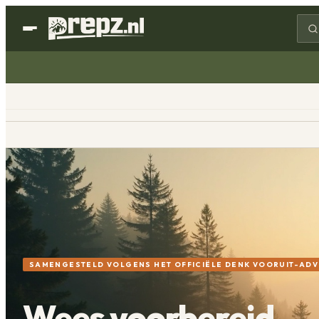
SAMENGESTELD VOLGENS HET OFFICIËLE DENK VOORUIT-ADV
Wees voorbereid