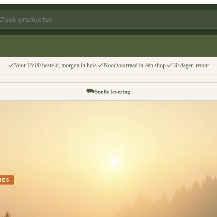
Voor 15:00 besteld, morgen in huis
Noodvoorraad in één shop
30 dagen retour
⛟
Snelle levering
↩
30 dagen retour
📦
Gratis v.a. €75
IES