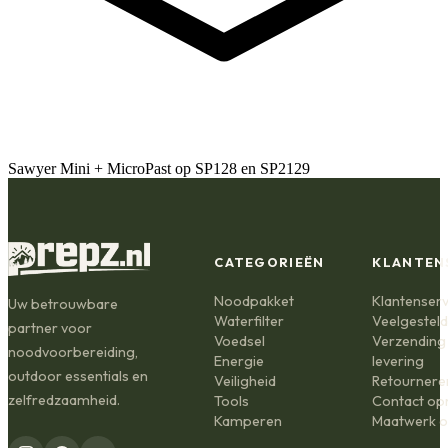
Sawyer Mini + Micro
Past op SP128 en SP2129
CATEGORIEËN
KLANTEN
Noodpakket
Klantenserv
Uw betrouwbare
Waterfilter
Veelgestel
partner voor
Voedsel
Verzending
noodvoorbereiding,
Energie
levering
outdoor essentials en
Veiligheid
Retournere
zelfredzaamheid.
Tools
Contact o
Kamperen
Maatwerk o