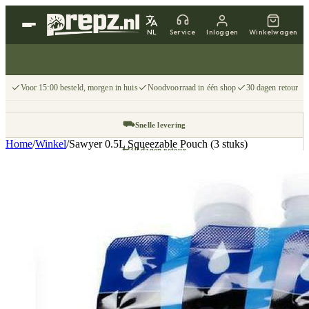
NL
Service
Inloggen
Winkelwagen
Voor 15:00 besteld, morgen in huis
Noodvoorraad in één shop
30 dagen retour
⛟
Snelle levering
Home
/
Winkel
/
Sawyer 0.5L Squeezable Pouch (3 stuks)
↩
30 dagen retour
📦
Gratis v.a. €75