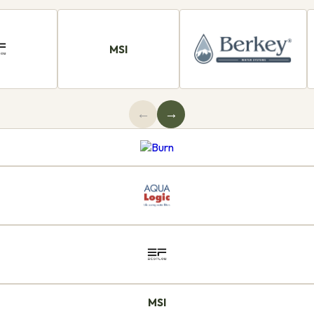
MSI
←
→
MSI