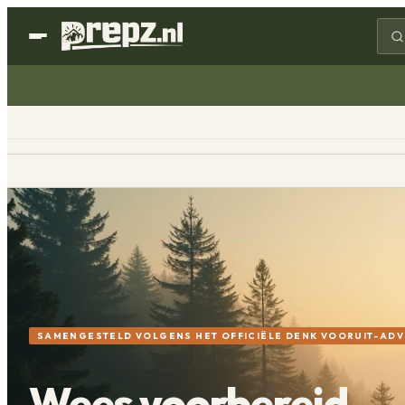
SAMENGESTELD VOLGENS HET OFFICIËLE DENK VOORUIT-ADV
Wees voorbereid