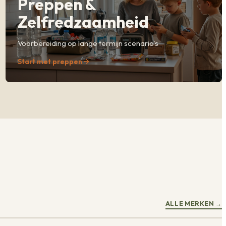
Preppen &
Zelfredzaamheid
Voorbereiding op lange termijn scenario's
Start met preppen
ALLE MERKEN
→