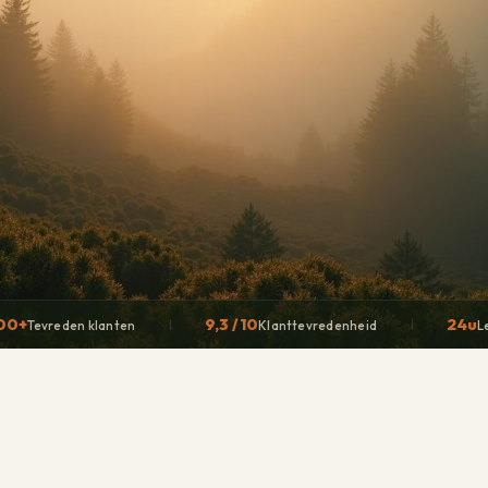
00+
9,3 / 10
24u
Tevreden klanten
Klanttevredenheid
L