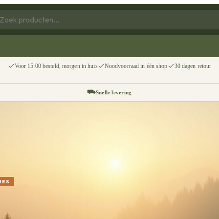
Voor 15:00 besteld, morgen in huis
Noodvoorraad in één shop
30 dagen retour
⛟
Snelle levering
↩
30 dagen retour
📦
Gratis v.a. €75
IES