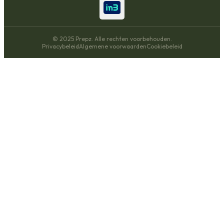
© 2025 Prepz. Alle rechten voorbehouden.
Privacybeleid
Algemene voorwaarden
Cookiebeleid