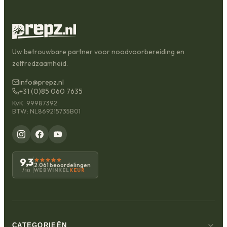
Uw betrouwbare partner voor noodvoorbereiding en
zelfredzaamheid.
info@prepz.nl
+31 (0)85 060 7635
KvK: 99987392
BTW: NL869215735B01
9,3
2.061 beoordelingen
WEBWINKEL
KEUR
/10
CATEGORIEËN