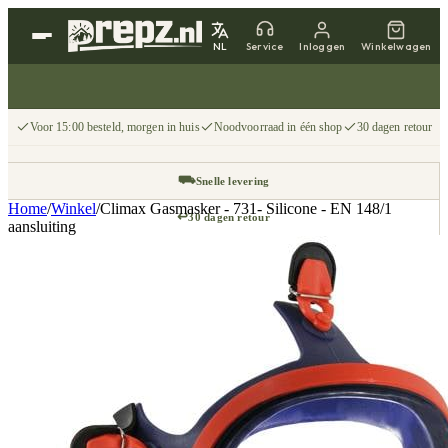
NL
Service
Inloggen
Winkelwagen
Voor 15:00 besteld, morgen in huis
Noodvoorraad in één shop
30 dagen retour
⛟
Snelle levering
Home
/
Winkel
/
Climax Gasmasker - 731- Silicone - EN 148/1
↩
30 dagen retour
aansluiting
📦
Gratis v.a. €75