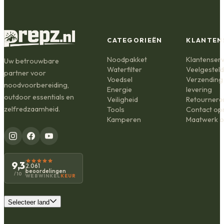
CATEGORIEËN
KLANTEN
Noodpakket
Klantenserv
Uw betrouwbare
Waterfilter
Veelgestel
partner voor
Voedsel
Verzending
noodvoorbereiding,
Energie
levering
outdoor essentials en
Veiligheid
Retournere
zelfredzaamheid.
Tools
Contact o
Kamperen
Maatwerk o
9,3
2.061
beoordelingen
/10
WEBWINKEL
KEUR
Selecteer land