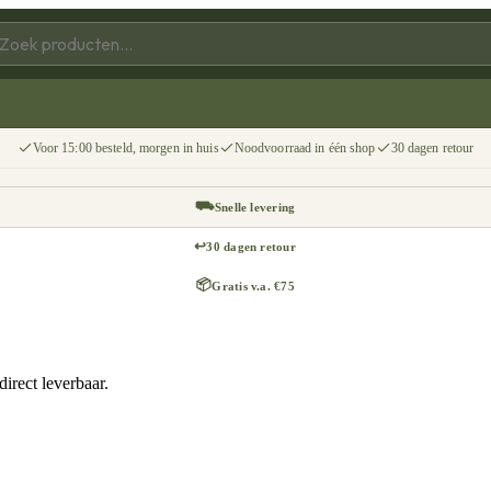
Voor 15:00 besteld, morgen in huis
Noodvoorraad in één shop
30 dagen retour
⛟
Snelle levering
↩
30 dagen retour
📦
Gratis v.a. €75
irect leverbaar.