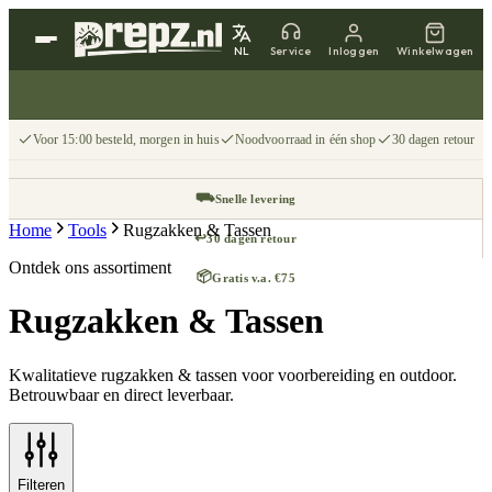
NL
Service
Inloggen
Winkelwagen
Voor 15:00 besteld, morgen in huis
Noodvoorraad in één shop
30 dagen retour
⛟
Snelle levering
Home
Tools
Rugzakken & Tassen
↩
30 dagen retour
Ontdek ons assortiment
📦
Gratis v.a. €75
Rugzakken & Tassen
Kwalitatieve rugzakken & tassen voor voorbereiding en outdoor.
Betrouwbaar en direct leverbaar.
Filteren