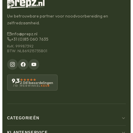
Uw betrouwbare partner voor noodvoorbereiding en
zelfredzaamheid.
info@prepz.nl
+31 (0)85 060 7635
KvK: 99987392
BTW: NL869215735B01
9,3
2.061 beoordelingen
WEBWINKEL
KEUR
/10
CATEGORIEËN
KLANTENSERVICE