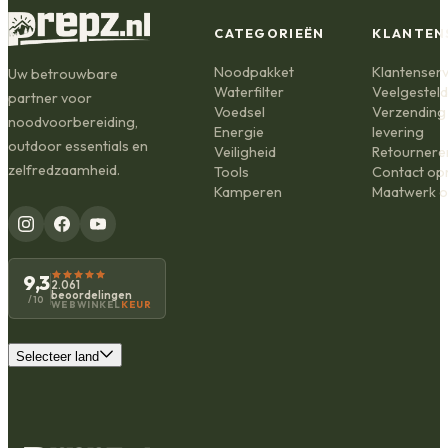
CATEGORIEËN
KLANTEN
Noodpakket
Klantenserv
Uw betrouwbare
Waterfilter
Veelgestel
partner voor
Voedsel
Verzending
noodvoorbereiding,
Energie
levering
outdoor essentials en
Veiligheid
Retournere
zelfredzaamheid.
Tools
Contact o
Kamperen
Maatwerk o
9,3
2.061
beoordelingen
/10
WEBWINKEL
KEUR
Selecteer land