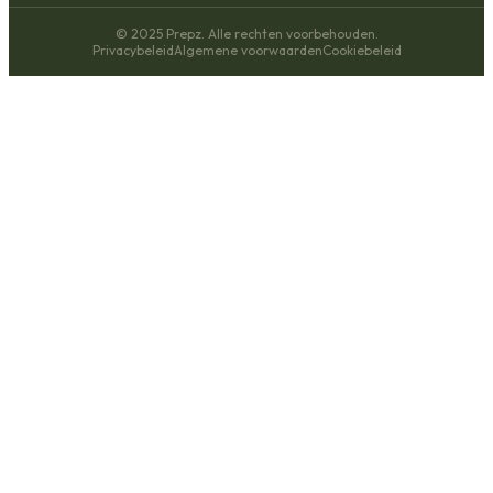
© 2025 Prepz. Alle rechten voorbehouden.
Privacybeleid
Algemene voorwaarden
Cookiebeleid